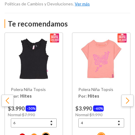
Políticas de Cambios y Devoluciones.
Ver más
Te recomendamos
Polera Niña Topsis
Polera Niña Topsis
Por:
Hites
Por:
Hites
$3.990
$3.990
50%
60%
Price reduced from
Normal $7.990
to
Price reduced from
Normal $9.990
to