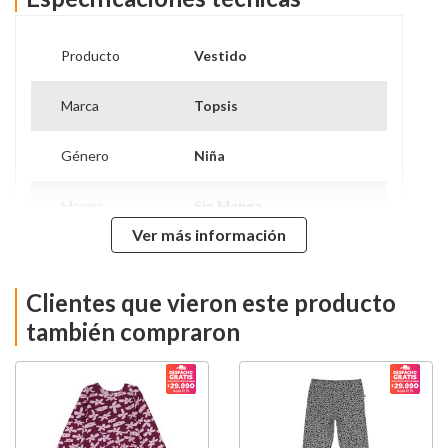
Producto
Vestido
Marca
Topsis
Género
Niña
Manga
Sin Manga
Ver más información
Algodón - Poliéster -
Composición
Elastano
Clientes que vieron este producto
Cuidados De
Lavar Con Agua Fría
Prenda
también compraron
Modelo
12v25-229ju
Hecho en
China