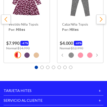
Vestido Niña Topsis
Calza Niña Topsis
Por:
Hites
Por:
Hites
$7.990
$4.000
47%
69%
Price reduced from
Normal $14.990
to
Price reduced from
Normal $12.990
to
TARJETA HITES
SERVICIO AL CLIENTE