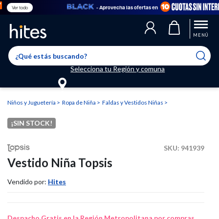
- Aprovecha las ofertas en
Ver todo
Llegaste al límite de productos favoritos permitidos, para agregar
El producto ha sido agregado a tu lista de favoritos correctamente
El producto ha sido eliminado correctamente
uno nuevo ingresa a “Mi cuenta” y elimina los que ya no necesitas.
MENÚ
Selecciona tu Región y comuna
Niños y Juguetería
Ropa de Niña
Faldas y Vestidos Niñas
¡SIN STOCK!
SKU:
941939
Vestido Niña Topsis
Vendido por:
Hites
Despacho Gratis en la Región Metropolitana por compras