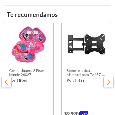
Te recomendamos
Cosmetiquero 2 Pisos
Soporte articulado
Minnie 26027
Macrotel para Tv / 37' -
70'
Por:
Hites
Por:
Hites
$9.990
23%