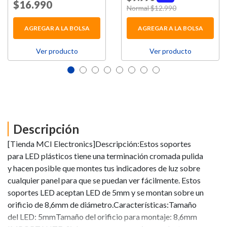
Price reduced from
$16.990
to
Price reduced from
Normal $12.990
to
AGREGAR A LA BOLSA
AGREGAR A LA BOLSA
Ver producto
Ver producto
Descripción
[Tienda MCI Electronics]Descripción:Estos soportes
para LED plásticos tiene una terminación cromada pulida
y hacen posible que montes tus indicadores de luz sobre
cualquier panel para que se puedan ver fácilmente. Estos
soportes LED aceptan LED de 5mm y se montan sobre un
orificio de 8,6mm de diámetro.Características:Tamaño
del LED: 5mmTamaño del orificio para montaje: 8,6mm