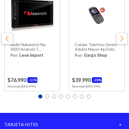
Radio Nakamichi Na-
Celular Telefono Senior
3020 Android 7
Adulto Mayor 4g Doble
Pulgadas Dvd Mirrorlink
Sim Card 1.77" Teclas
Por:
Leon Import
Por:
Gargo Shop
Bt
Grandes Boton Sos
$76.990
$39.990
11%
20%
Price reduced from
Normal $86.990
to
Price reduced from
Normal $49.990
to
TARJETA HITES