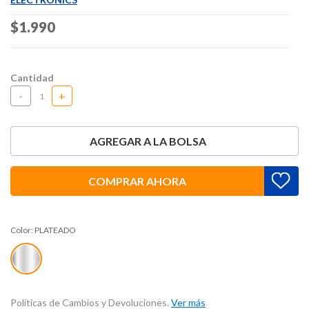
Price reduced from
$1.990
to
Cantidad
-
+
AGREGAR A LA BOLSA
COMPRAR AHORA
Color:
PLATEADO
Políticas de Cambios y Devoluciones.
Ver más