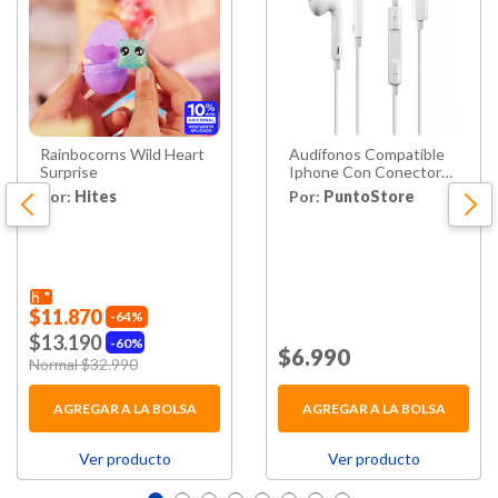
Rainbocorns Wild Heart
Audífonos Compatible
Surprise
Iphone Con Conector
Lightning Blanco - Ps
Por:
Hites
Por:
PuntoStore
$11.870
64%
$13.190
60%
Price reduced from
$6.990
to
Price reduced from
Normal $32.990
to
AGREGAR A LA BOLSA
AGREGAR A LA BOLSA
Ver producto
Ver producto