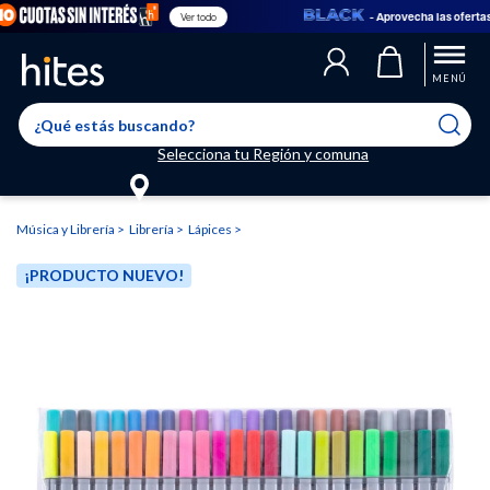
- Aprovecha las ofertas en
Ver todo
Llegaste al límite de productos favoritos permitidos, para agregar
El producto ha sido agregado a tu lista de favoritos correctamente
El producto ha sido eliminado correctamente
uno nuevo ingresa a “Mi cuenta” y elimina los que ya no necesitas.
MENÚ
Selecciona tu Región y comuna
Música y Librería
Librería
Lápices
¡PRODUCTO NUEVO!