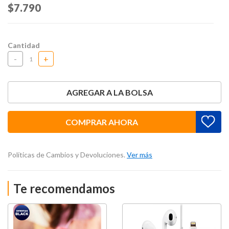
Price reduced from
$7.790
to
Cantidad
-
+
AGREGAR A LA BOLSA
COMPRAR AHORA
Políticas de Cambios y Devoluciones.
Ver más
Te recomendamos