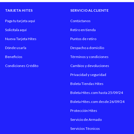
TARJETA HITES
SERVICIO AL CLIENTE
Paga tu tarjeta aquí
Contáctanos
Solicítala aquí
Retiro en tienda
Nueva Tarjeta Hites
Puntos de retiro
Dónde usarla
Despacho a domicilio
Beneficios
Términos y condiciones
Condiciones Crédito
Cambios y devoluciones
Privacidad y seguridad
Boleta Tiendas Hites
Boleta Hites.com hasta 25/09/24
Boleta Hites.com desde 26/09/24
Protección Hites
Servicio de Armado
Servicios Técnicos