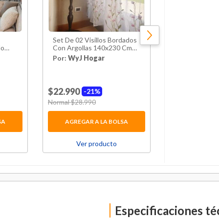
Set De 02 Visillos Bordados
Lattafa Badee
lo
Con Argollas 140x230 Cm
Sublime Unise
Mod07
Por:
WyJ Hogar
Por:
Socieda
$22.990
$44.990
21%
25
Price reduced from
Normal $28.990
to
Price reduced 
Normal $59.990
SA
AGREGAR A LA BOLSA
AGREGAR 
Ver producto
Ver p
Especificaciones té