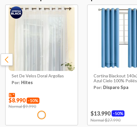
Set De Velos Doral Argollas
Cortina Blackout 140
Azul Cielo 100% Poliés
Por:
Hites
Por:
Disparo Spa
$8.990
10%
Price reduced from
Normal $9.990
to
$13.990
50%
Price reduced from
Normal $27.990
to