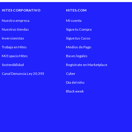
HITES CORPORATIVO
HITES.COM
Nuestra empresa
Mi cuenta
Nuestras tiendas
Sigue tu Compra
Inversionistas
Sigue tus Casos
Trabaja en Hites
Medios de Pago
Mi Espacio Hites
Bases legales
Sostenibilidad
Regístrate en Marketplace
Canal Denuncia Ley 20.393
Cyber
Día del niño
Black week