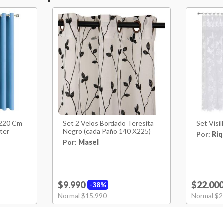
Garantía Proveedor
Peso
x220 Cm
Set 2 Velos Bordado Teresita
Set Visil
ter
Negro (cada Paño 140 X225)
Por:
Riq
Por:
Masel
$9.990
$22.00
38%
Price reduced from
Normal $15.990
to
Price red
Normal $2