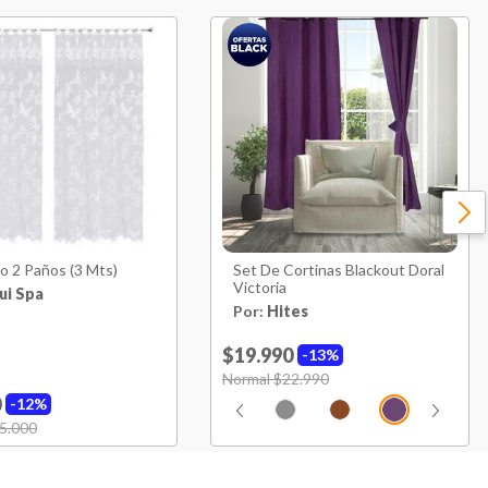
6 Meses
1,5 kg
lo 2 Paños (3 Mts)
Set De Cortinas Blackout Doral
Victoria
ui Spa
Por:
Hites
$19.990
13%
Price reduced from
Normal $22.990
to
0
12%
uced from
5.000
to