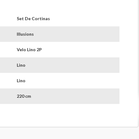
Set De Cortinas
Illusions
Velo Lino 2P
Lino
Lino
220 cm
140 cm
China