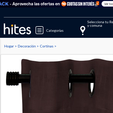
- Aprovecha las ofertas en
Ver todo
Llegaste al límite de productos fav
El 
Selecciona tu R
y comuna
Categorías
Hogar
Decoración
Cortinas