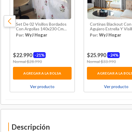
Set De 02 Visillos Bordados
Cortinas Blackout Con
Con Argollas 140x230 Cm
Agujero Estrella Y Visil
Mod09
Integrado - Gris
Por:
WyJ Hogar
Por:
WyJ Hogar
$22.990
$25.990
21%
24%
Price reduced from
Normal $28.990
to
Price reduced from
Normal $33.990
to
AGREGAR A LA BOLSA
AGREGAR A LA BOL
Ver producto
Ver producto
Descripción