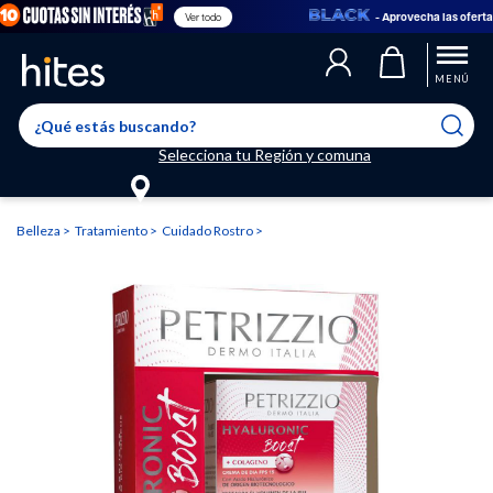
- Aprovecha las ofertas en
Ver todo
Llegaste al límite de productos favoritos permitidos, para agregar
El producto ha sido agregado a tu lista de favoritos correctamente
El producto ha sido eliminado correctamente
uno nuevo ingresa a “Mi cuenta” y elimina los que ya no necesitas.
MENÚ
Selecciona tu Región y comuna
Belleza
Tratamiento
Cuidado Rostro