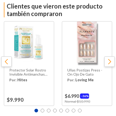
Clientes que vieron este producto
también compraron
Protector Solar Rostro
Uñas Postizas Press -
Invisible Antimanchas
On Ojo De Gato
50 Fps Petrizzio
Por:
Hites
Por:
Loving Me
$6.990
36%
Price reduced from
$9.990
to
Price reduced from
Normal $10.990
to