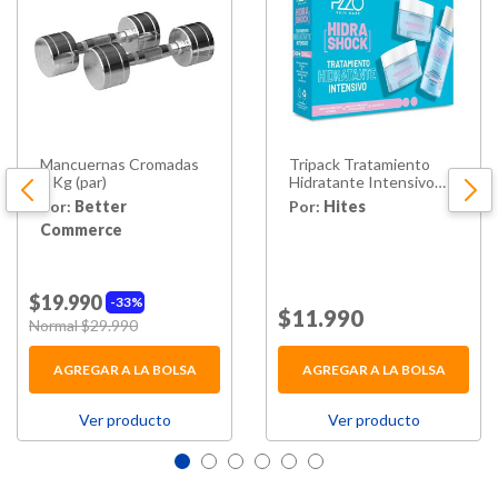
Mancuernas Cromadas
Tripack Tratamiento
3 Kg (par)
Hidratante Intensivo
Hidrashock Petrizzio
Por:
Better
Por:
Hites
Commerce
$19.990
33%
Price reduced from
$11.990
to
Price reduced from
Normal $29.990
to
AGREGAR A LA BOLSA
AGREGAR A LA BOLSA
Ver producto
Ver producto