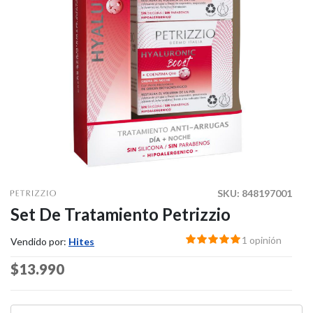
SKU:
848197001
Set De Tratamiento Petrizzio
1 opinión
Vendido por:
Hites
Price reduced from
$13.990
to