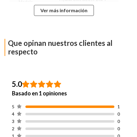
Modelo
Noche
Ver más información
Hipoalergénico
Si
Género
Mujer
Que opinan nuestros clientes al
Cruelty Free
Si
respecto
Hecho en
Chile
5.0
Basado en 1 opiniones
5
1
4
0
3
0
2
0
1
0