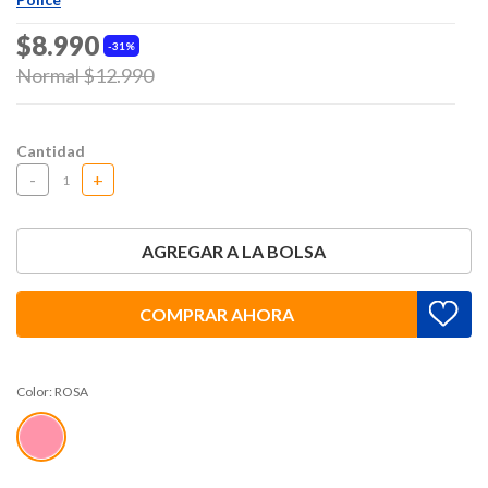
$8.990
31%
Price reduced from
Normal $12.990
to
Cantidad
-
+
AGREGAR A LA BOLSA
COMPRAR AHORA
Color:
ROSA