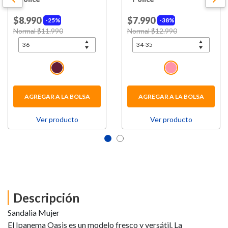
$8.990
$7.990
25%
38%
Price reduced from
Normal $11.990
to
Price reduced from
Normal $12.990
to
AGREGAR A LA BOLSA
AGREGAR A LA BOLSA
Ver producto
Ver producto
Descripción
​Sandalia Mujer
El Ipanema Oasis es un modelo fresco y versátil. La