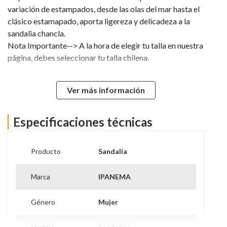
variación de estampados, desde las olas del mar hasta el
clásico estamapado, aporta ligereza y delicadeza a la
sandalia chancla.
Nota Importante--> A la hora de elegir tu talla en nuestra
página, debes seleccionar tu talla chilena.
Guia de Tallas CM:
Ver más información
34 - 22 CM
Especificaciones técnicas
35 - 22,5 CM
Producto
Sandalia
36 - 23 CM
Marca
IPANEMA
37 - 24 CM
Género
Mujer
38 - 24,5 CM