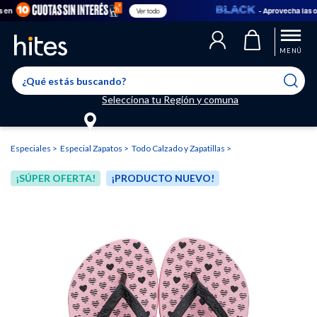
- Aprovecha las ofert
Ver todo
Llegaste al límite de productos favoritos permitidos, para agregar
El producto ha sido agregado a tu lista de favoritos correctamente
El producto ha sido eliminado correctamente
uno nuevo ingresa a “Mi cuenta” y elimina los que ya no necesitas.
MENÚ
Selecciona tu Región y comuna
Especiales
Especial Zapatos
Todo Calzado y Zapatillas
¡SÚPER OFERTA!
¡PRODUCTO NUEVO!