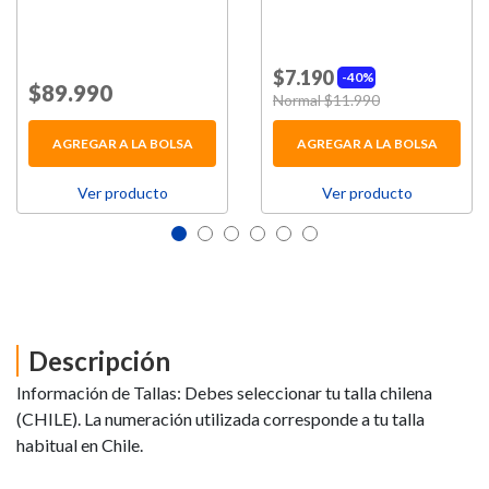
$7.190
40%
Price reduced from
$89.990
to
Price reduced from
Normal $11.990
to
AGREGAR A LA BOLSA
AGREGAR A LA BOLSA
Ver producto
Ver producto
Descripción
Información de Tallas: Debes seleccionar tu talla chilena
(CHILE). La numeración utilizada corresponde a tu talla
habitual en Chile.