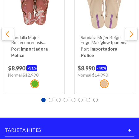
Sandalia Mujer
Sandalia Mujer Beige
Rosa/cobreoasis
Edge Maxiglow Ipanema
Ipanema
Por:
Importadora
Por:
Importadora
Police
Police
$8.990
$8.990
31%
40%
Price reduced from
Normal $12.990
to
Price reduced from
Normal $14.990
to
TARJETA HITES