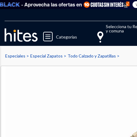
- Aprovecha las ofertas en
Ver to
Llegaste al límite de productos fav
El 
Selecciona tu R
y comuna
Categorías
Especiales
Especial Zapatos
Todo Calzado y Zapatillas