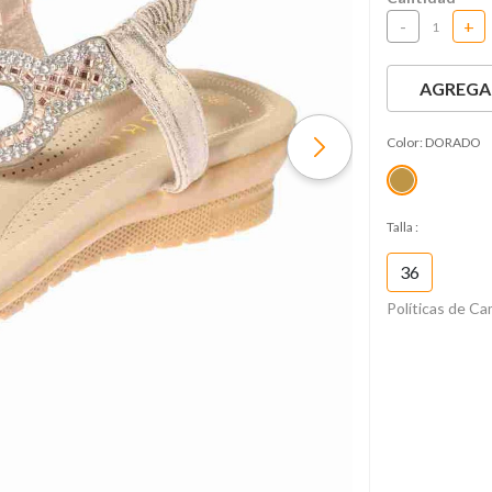
-
+
AGREGAR
Color:
DORADO
Talla
:
36
Políticas de C