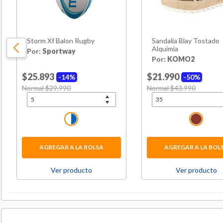
Storm Xf Balon Rugby
Sandalia Blay Tostado
Alquimia
Por:
Sportway
Por:
KOMO2
$25.893
$21.990
14%
50%
Price reduced from
Normal $29.990
to
Price reduced from
Normal $43.990
to
AGREGAR A LA BOLSA
AGREGAR A LA BOL
Ver producto
Ver producto