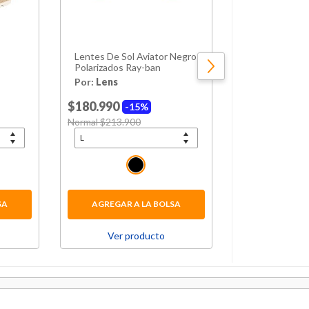
Lentes De Sol Aviator Negro
Mochila Infan
Polarizados Ray-ban
15 Paw Patrol
Por:
Lens
Por:
Hites
$180.990
15%
Price reduced from
Normal $213.900
to
Price red
$24.990
to
SA
AGREGAR A LA BOLSA
AGREGAR 
Ver producto
Ver p