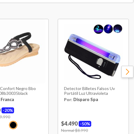
 Confort Negro Bbo
Detector Billetes Falsos Uv
008b30035black
Portátil Luz Ultravioleta
 Franca
Por:
Disparo Spa
0
20%
uced from
9.990
to
$4.490
50%
Price reduced from
Normal $8.990
to