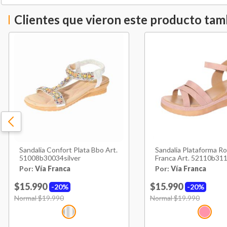
Clientes que vieron este producto ta
Sandalia Confort Plata Bbo Art.
Sandalia Plataforma Ro
51008b30034silver
Franca Art. 52110b31
Por:
Vía Franca
Por:
Vía Franca
$15.990
$15.990
20%
20%
Price reduced from
Normal $19.990
to
Price reduced from
Normal $19.990
to