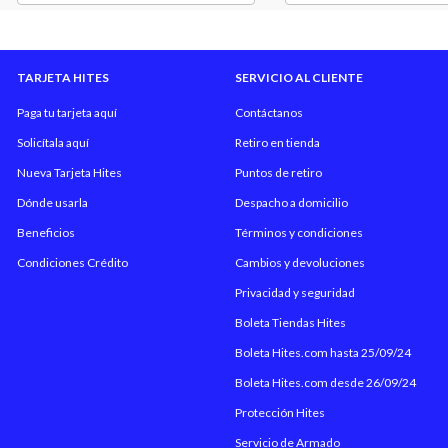
TARJETA HITES
SERVICIO AL CLIENTE
Paga tu tarjeta aquí
Contáctanos
Solicítala aquí
Retiro en tienda
Nueva Tarjeta Hites
Puntos de retiro
Dónde usarla
Despacho a domicilio
Beneficios
Términos y condiciones
Condiciones Crédito
Cambios y devoluciones
Privacidad y seguridad
Boleta Tiendas Hites
Boleta Hites.com hasta 25/09/24
Boleta Hites.com desde 26/09/24
Protección Hites
Servicio de Armado