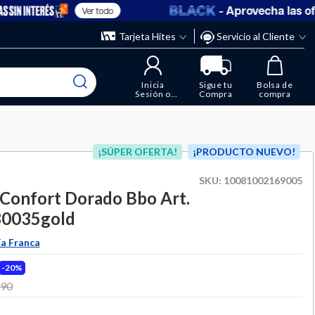
- Aprovecha las oferta
Ver todo
” y elimina los que ya no necesitas.
ente
Tarjeta Hites
Servicio al Cliente
Inicia
Sigue tu
Bolsa de
Sesión o
Compra
compra
Regístrate
¡SÚPER OFERTA!
¡PRODUCTO NUEVO!
SKU:
10081002169005
 Confort Dorado Bbo Art.
0035gold
ía Franca
20%
 from
990
to