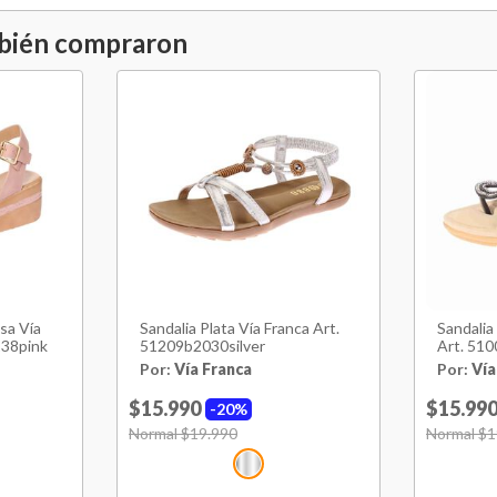
mbién compraron
sa Vía
Sandalia Plata Vía Franca Art.
Sandalia
138pink
51209b2030silver
Art. 51
Por:
Vía Franca
Por:
Vía
$15.990
$15.99
20%
Price reduced from
Normal $19.990
to
Price red
Normal $1