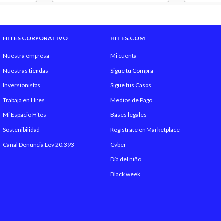
HITES CORPORATIVO
HITES.COM
Nuestra empresa
Mi cuenta
Nuestras tiendas
Sigue tu Compra
Inversionistas
Sigue tus Casos
Trabaja en Hites
Medios de Pago
Mi Espacio Hites
Bases legales
Sostenibilidad
Regístrate en Marketplace
Canal Denuncia Ley 20.393
Cyber
Día del niño
Black week