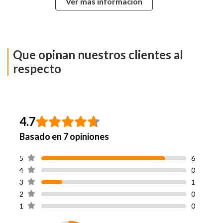
Ver más información
Alto
128 cm
Ancho
160 cm
Que opinan nuestros clientes al
Profundidad
10 cm
respecto
Garantía
1 Año
Proveedor
Colchón: Chile / Base:
Hecho en
Chile / Respaldo y/o
4.7
Velador: Chile
Basado en 7 opiniones
5
6
4
0
3
1
2
0
1
0