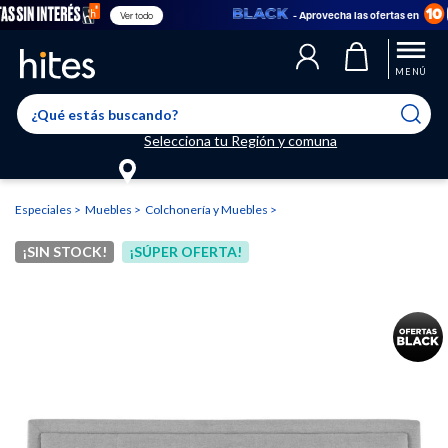
- Aprovecha las ofertas en
Ver todo
Llegaste al límite de productos favoritos permitidos, para agregar
El producto ha sido agregado a tu lista de favoritos correctamente
El producto ha sido eliminado correctamente
uno nuevo ingresa a “Mi cuenta” y elimina los que ya no necesitas.
MENÚ
Selecciona tu Región y comuna
Especiales
Muebles
Colchonería y Muebles
¡SIN STOCK!
¡SÚPER OFERTA!