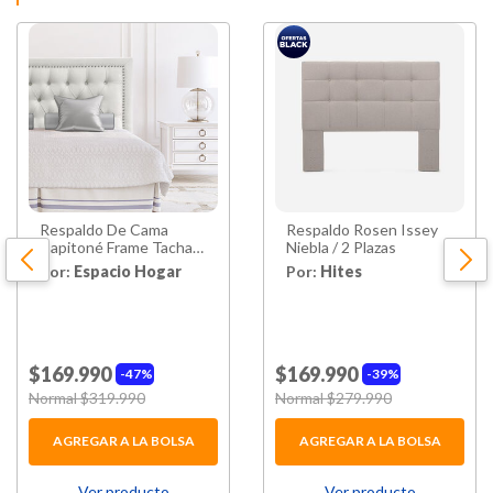
Respaldo De Cama
Respaldo Rosen Issey
Capitoné Frame Tachas
Niebla / 2 Plazas
Lino Marfíl 2 Plazas
Por:
Espacio Hogar
Por:
Hites
$169.990
$169.990
47%
39%
Price reduced from
Normal $319.990
to
Price reduced from
Normal $279.990
to
AGREGAR A LA BOLSA
AGREGAR A LA BOLSA
Ver producto
Ver producto