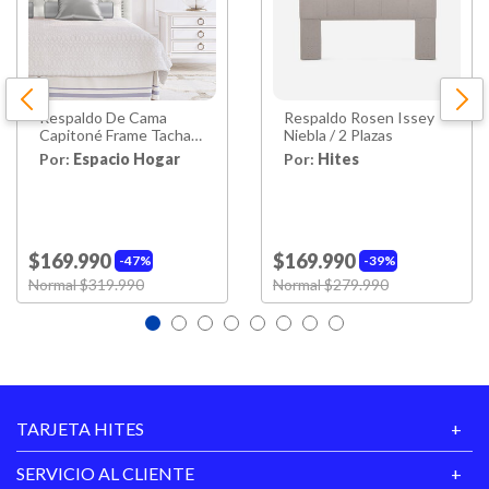
Respaldo De Cama
Respaldo Rosen Issey
Capitoné Frame Tachas
Niebla / 2 Plazas
Lino Marfíl 2 Plazas
Por:
Espacio Hogar
Por:
Hites
$169.990
$169.990
47%
39%
Price reduced from
Normal $319.990
to
Price reduced from
Normal $279.990
to
TARJETA HITES
SERVICIO AL CLIENTE