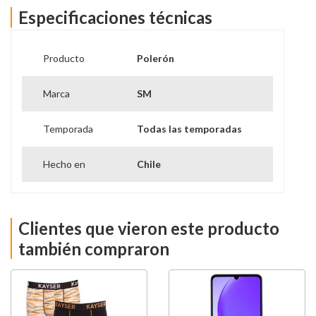
Capucha y bolsillo canguro
Especificaciones técnicas
Tallas: S/M/L/XL
Producto
Polerón
Marca
SM
Temporada
Todas las temporadas
Hecho en
Chile
Clientes que vieron este producto
también compraron