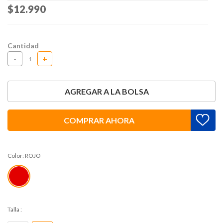
Price reduced from
$12.990
to
Cantidad
-
+
AGREGAR A LA BOLSA
COMPRAR AHORA
Color:
ROJO
Talla
: