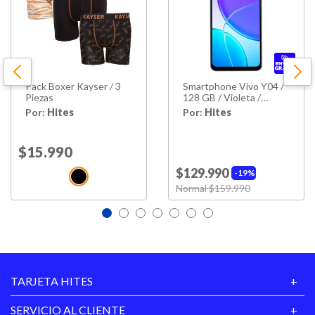
Pack Boxer Kayser / 3
Smartphone Vivo Y04 /
Piezas
128 GB / Violeta /
Liberado
Por:
Hites
Por:
Hites
Price reduced from
$15.990
to
$129.990
19%
Price reduced from
Normal $159.990
to
TARJETA HITES
SERVICIO AL CLIENTE