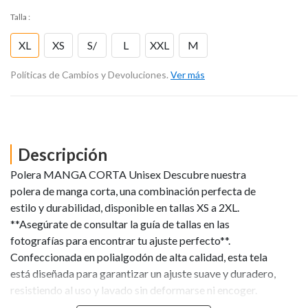
Talla
:
XL
XS
S/
L
XXL
M
Políticas de Cambios y Devoluciones.
Ver más
Descripción
Polera MANGA CORTA Unisex Descubre nuestra
polera de manga corta, una combinación perfecta de
estilo y durabilidad, disponible en tallas XS a 2XL.
**Asegúrate de consultar la guía de tallas en las
fotografías para encontrar tu ajuste perfecto**.
Confeccionada en polialgodón de alta calidad, esta tela
está diseñada para garantizar un ajuste suave y duradero,
resistiendo al uso y lavado sin deformarse ni encoger.
Cada pieza destaca por sus estampados únicos y