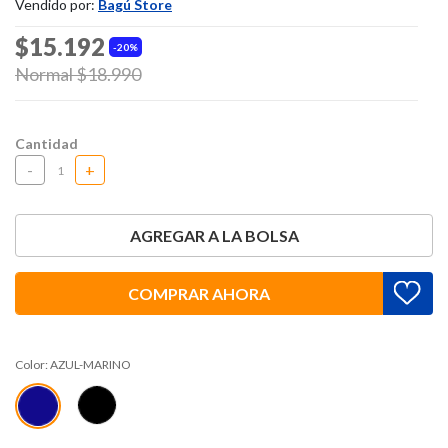
Vendido por:
Bagú Store
$15.192
20%
Price reduced from
Normal $18.990
to
Cantidad
-
+
AGREGAR A LA BOLSA
COMPRAR AHORA
Color:
AZUL-MARINO