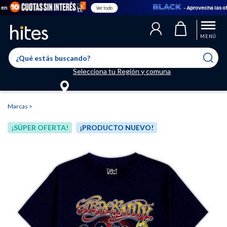
- Aprovecha las ofer
Ver todo
Llegaste al límite de productos favoritos permitidos, para agregar
El producto ha sido agregado a tu lista de favoritos correctamente
El producto ha sido eliminado correctamente
uno nuevo ingresa a “Mi cuenta” y elimina los que ya no necesitas.
MENÚ
Selecciona tu Región y comuna
Marcas
¡SÚPER OFERTA!
¡PRODUCTO NUEVO!