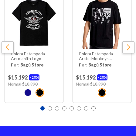
Polera Estampada
Polera Estampada
Aerosmith Logo
Arctic Monkeys
Integrantes Rock
Por:
Bagú Store
Por:
Bagú Store
$15.192
$15.192
20%
20%
Price reduced from
Normal $18.990
to
Price reduced from
Normal $18.990
to