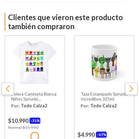
Clientes que vieron este producto
también compraron
Polera Camiseta Blanca
Taza Estampado Sprunki
Niños Sprunki
Incredibox 325ml
Incredibox Videojuego
Por:
Todo Calza2
Por:
Todo Calza2
$10.990
31%
Price reduced from
Normal $15.990
to
$4.990
67%