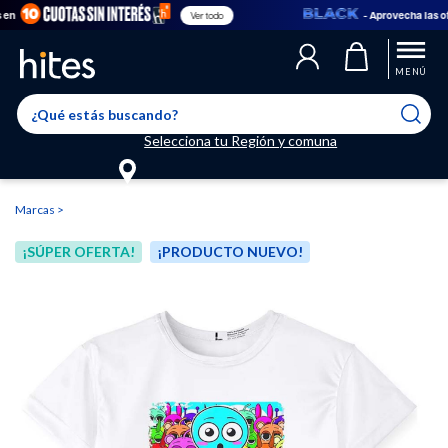
- Aprovecha las ofert
Ver todo
Llegaste al límite de productos favoritos permitidos, para agregar
El producto ha sido agregado a tu lista de favoritos correctamente
El producto ha sido eliminado correctamente
uno nuevo ingresa a “Mi cuenta” y elimina los que ya no necesitas.
MENÚ
Selecciona tu Región y comuna
Marcas
¡SÚPER OFERTA!
¡PRODUCTO NUEVO!