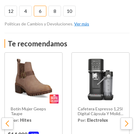
12
4
6
8
10
Políticas de Cambios y Devoluciones.
Ver más
Te recomendamos
Botín Mujer Geeps
Cafetera Espresso 1,25l
Taupe
Digital Cápsula Y Molido
1350w Ecm70
Por:
Hites
Por:
Electrolux