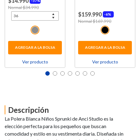
$14.990
57%
Price reduced from
Normal $34.990
to
$159.990
6%
Price reduced from
Normal $169.990
to
AGREGAR A LA BOLSA
AGREGAR A LA BOLSA
Ver producto
Ver producto
Descripción
La Polera Blanca Niños Sprunki de Anci Studio es la
elección perfecta para los pequeños que buscan
comodidad y estilo en su vestimenta diaria. Diseñada sin