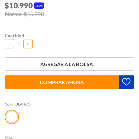
$10.990
31%
Price reduced from
Normal $15.990
to
Cantidad
-
+
AGREGAR A LA BOLSA
COMPRAR AHORA
Color:
BLANCO
Talla
: