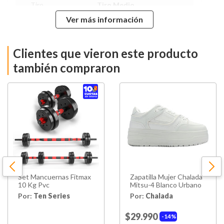
Tiro
Tiro Medio
Ver más información
60% Algodón 40%
Composición
Poliéster
Clientes que vieron este producto
Lavar En Agua Fria /
Colores Oscuros Por
también compraron
Cuidados De
Separado / Usar Jabón
Prenda
Neutro / No Clorar / Secar
Colgado / Planchar A
Temperatura Media
Modelo
Pantalón De Buzo
Rotura
No
Material
Algodón
Set Mancuernas Fitmax
Zapatilla Mujer Chalada
10 Kg Pvc
Mitsu-4 Blanco Urbano
Temporada
Toda Temporada
Por:
Ten Series
Por:
Chalada
Cierre
No
$29.990
14%