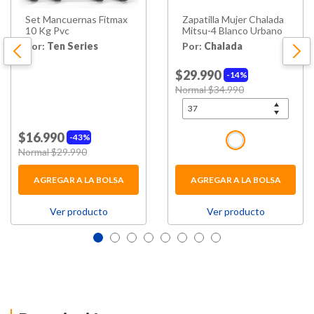
Set Mancuernas Fitmax
Zapatilla Mujer Chalada
10 Kg Pvc
Mitsu-4 Blanco Urbano
Por:
Ten Series
Por:
Chalada
$29.990
14%
Price reduced from
Normal $34.990
to
$16.990
43%
Price reduced from
Normal $29.990
to
AGREGAR A LA BOLSA
AGREGAR A LA BOLSA
Ver producto
Ver producto