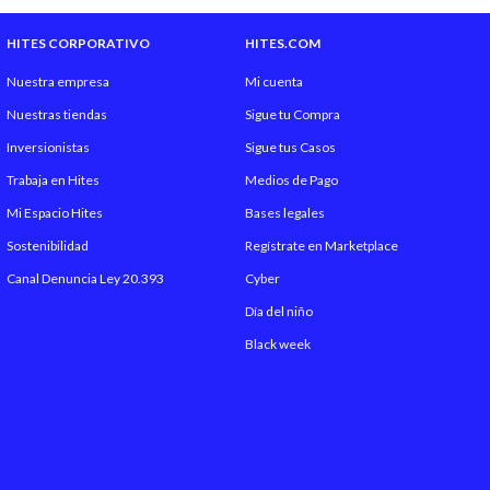
HITES CORPORATIVO
HITES.COM
Nuestra empresa
Mi cuenta
Nuestras tiendas
Sigue tu Compra
Inversionistas
Sigue tus Casos
Trabaja en Hites
Medios de Pago
Mi Espacio Hites
Bases legales
Sostenibilidad
Regístrate en Marketplace
Canal Denuncia Ley 20.393
Cyber
Día del niño
Black week