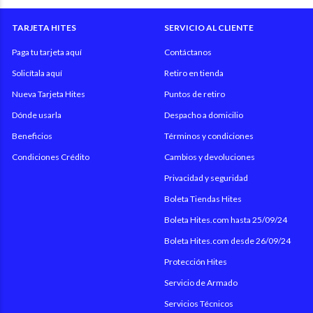
TARJETA HITES
SERVICIO AL CLIENTE
Paga tu tarjeta aquí
Contáctanos
Solicítala aquí
Retiro en tienda
Nueva Tarjeta Hites
Puntos de retiro
Dónde usarla
Despacho a domicilio
Beneficios
Términos y condiciones
Condiciones Crédito
Cambios y devoluciones
Privacidad y seguridad
Boleta Tiendas Hites
Boleta Hites.com hasta 25/09/24
Boleta Hites.com desde 26/09/24
Protección Hites
Servicio de Armado
Servicios Técnicos