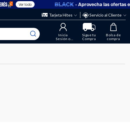
- Aprovecha las ofertas e
Ver todo
Tarjeta Hites
Servicio al Cliente
Inicia
Sigue tu
Bolsa de
Sesión o
Compra
compra
Regístrate