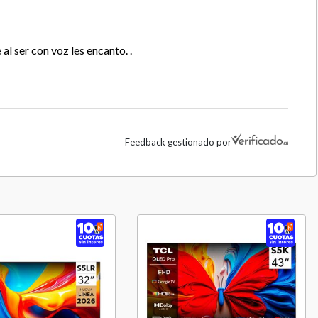
50 cm
3.5 Kg
al ser con voz les encanto. .
12 Meses
China
Feedback gestionado por
6.8 Años