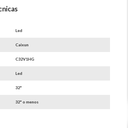
cnicas
Led
Caixun
C32V1HG
Led
32"
32" o menos
Sí