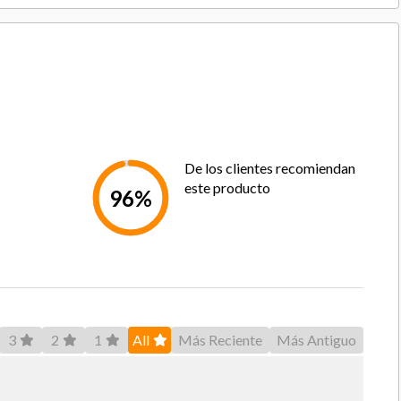
HD
Google TV
Netflix, Max, Amazon Prime, Disney+
3
De los clientes recomiendan
este producto
2
96%
0
No
No
3
2
1
All
Más Reciente
Más Antiguo
Si