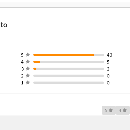
Resolución
Sistema Operativo
cto
Aplicaciones Destacadas
Número de HDMI
5
43
Nº Puertos USB
4
5
3
2
Número de USB Tipo C
2
0
1
0
Conexión VGA
Conexión DVI
5
4
Bluetooth