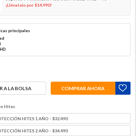
¡Llévatalo por $14.990!
cas principales
ed
í
HD
 A LA BOLSA
COMPRAR AHORA
n Hites
TECCIÓN HITES 1 AÑO - $32.490
TECCIÓN HITES 2 AÑO - $34.490