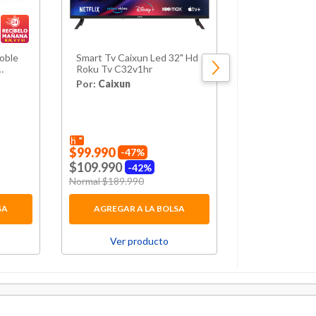
oble
Smart Tv Caixun Led 32" Hd
Rep.football 
Roku Tv C32v1hr
Adidas
Por:
Caixun
Por:
Hites
$48.990
30
Price reduced 
Normal $69.990
$99.990
47%
$109.990
42%
rom
Price reduced from
Normal $189.990
to
SA
AGREGAR A LA BOLSA
AGREGAR 
Ver producto
Ver p