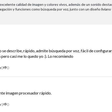
Altavoces
 excelente calidad de imagen y colores vivos, además de un sonido destac
egación y funciones como búsqueda por voz, junto con un diseño liviano y 
Sintonizador Digital
Tasa Refresco
Potencia
mo se describe, rápido, admite búsqueda por voz, fácil de configura
Modo Ahorro Energía
ja pero casi me lo quedo yo :). Lo recomiendo
Accesorios
0
0
Alto
Ancho
nte imagen procesador rápido.
Profundidad
1
0