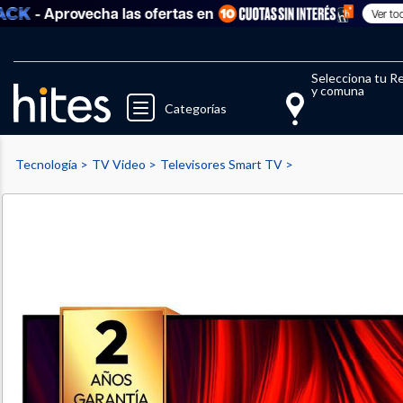
 Aprovecha las ofertas en
Ver todo
Llegaste al límite de productos fav
El 
Selecciona tu R
y comuna
Categorías
Tecnología
TV Video
Televisores Smart TV