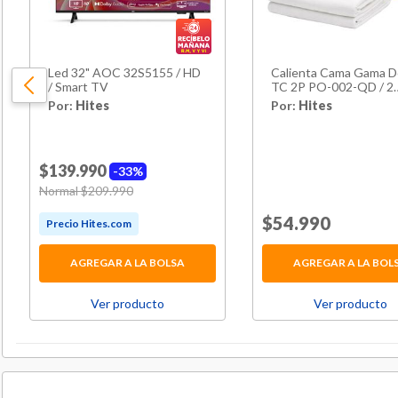
Led 32" AOC 32S5155 / HD
Calienta Cama Gama D
/ Smart TV
TC 2P PO-002-QD / 2
Plazas
Por:
Hites
Por:
Hites
$139.990
33%
Price reduced from
Normal $209.990
to
Price reduced f
$54.990
to
AGREGAR A LA BOLSA
AGREGAR A LA BOL
Ver producto
Ver producto