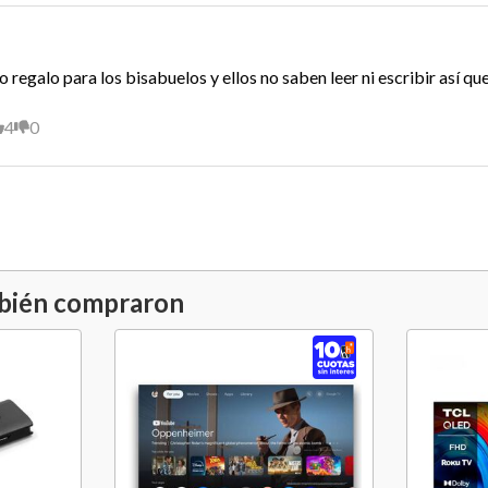
Alto Con Base
Peso
egalo para los bisabuelos y ellos no saben leer ni escribir así que 
Garantía Proveedor
4
0
Hecho en
Vida Util
mbién compraron