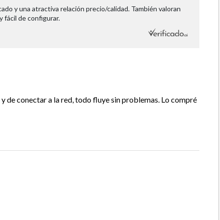
2 × 8 W + Speaker 10 W
ado y una atractiva relación precio/calidad. También valoran
fácil de configurar.
Si
60 Hz
56 W
r y de conectar a la red, todo fluye sin problemas. Lo compré
Si
Control Remoto
43.7 cm
20.5 cm
7.5 cm