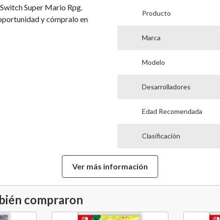
o Switch Super Mario Rpg.
Producto
 oportunidad y cómpralo en
Marca
Modelo
Desarrolladores
Edad Recomendada
Clasificación
Cantidad Máxima de Juga
Ver más información
Formato
mbién compraron
Plataforma