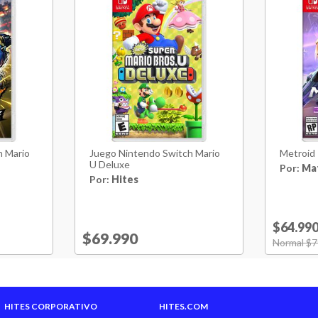
Jugabilidad Online
Alto
Ancho
Profundidad
h Mario
Juego Nintendo Switch Mario
Metroid
Peso
U Deluxe
Por:
Ma
Por:
Hites
Hecho en
$64.99
Garantía Proveedor
Price reduced from
$69.990
to
Price red
Normal $7
Vida Util
HITES CORPORATIVO
HITES.COM