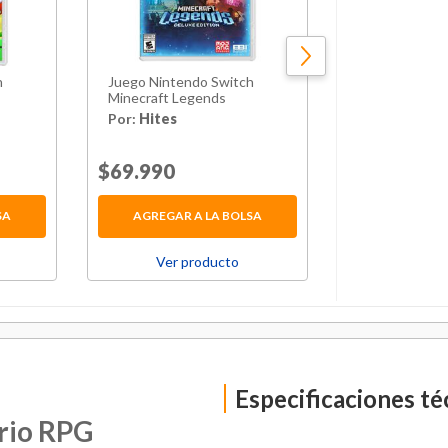
h
Juego Nintendo Switch
Consola Ninte
Minecraft Legends
System LT2
Por:
Hites
Por:
Hites
rom
Price reduced from
$69.990
to
Price red
$629.990
SA
AGREGAR A LA BOLSA
AGREGAR 
Ver producto
Ver p
Especificaciones té
rio RPG