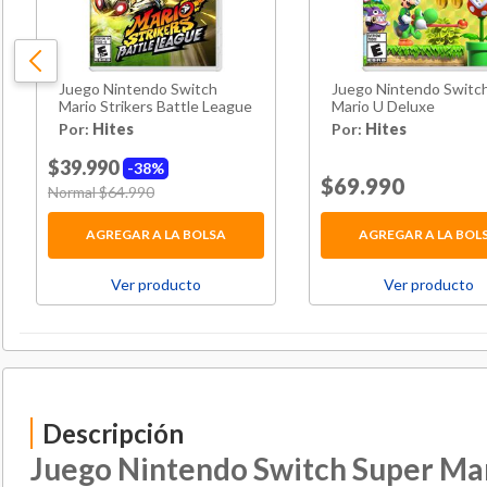
Juego Nintendo Switch
Juego Nintendo Switc
Mario Strikers Battle League
Mario U Deluxe
Por:
Hites
Por:
Hites
$39.990
38%
Price reduced f
$69.990
to
Price reduced from
Normal $64.990
to
AGREGAR A LA BOLSA
AGREGAR A LA BOL
Ver producto
Ver producto
Descripción
Juego Nintendo Switch Super Ma