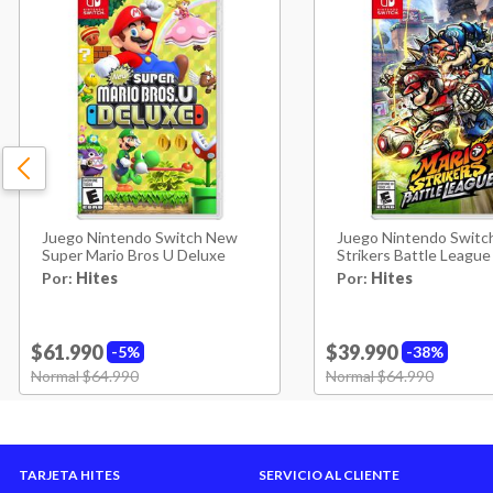
Juego Nintendo Switch New
Juego Nintendo Switc
Super Mario Bros U Deluxe
Strikers Battle League
Por:
Hites
Por:
Hites
$61.990
$39.990
5%
38%
Price reduced from
Normal $64.990
to
Price reduced from
Normal $64.990
to
TARJETA HITES
SERVICIO AL CLIENTE