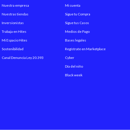
Nuestra empresa
Mi cuenta
Nuestras tiendas
Sigue tu Compra
Inversionistas
Sigue tus Casos
Trabaja en Hites
Medios de Pago
Mi Espacio Hites
Bases legales
Sostenibilidad
Regístrate en Marketplace
Canal Denuncia Ley 20.393
Cyber
Día del niño
Black week