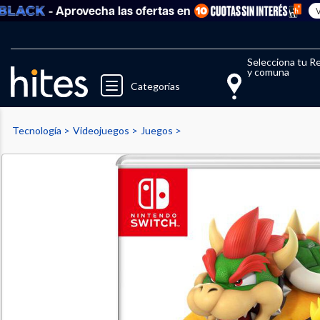
- Aprovecha las ofertas en
Ver tod
Llegaste al límite de productos fav
El 
Selecciona tu R
y comuna
Categorías
Tecnología
Videojuegos
Juegos