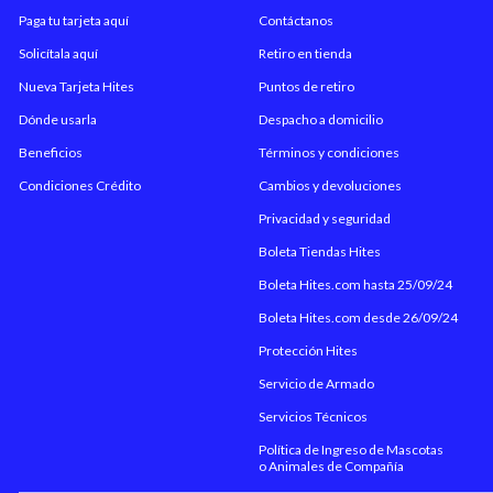
Paga tu tarjeta aquí
Contáctanos
Solicítala aquí
Retiro en tienda
Nueva Tarjeta Hites
Puntos de retiro
Dónde usarla
Despacho a domicilio
Beneficios
Términos y condiciones
Condiciones Crédito
Cambios y devoluciones
Privacidad y seguridad
Boleta Tiendas Hites
Boleta Hites.com hasta 25/09/24
Boleta Hites.com desde 26/09/24
Protección Hites
Servicio de Armado
Servicios Técnicos
Política de Ingreso de Mascotas
o Animales de Compañía