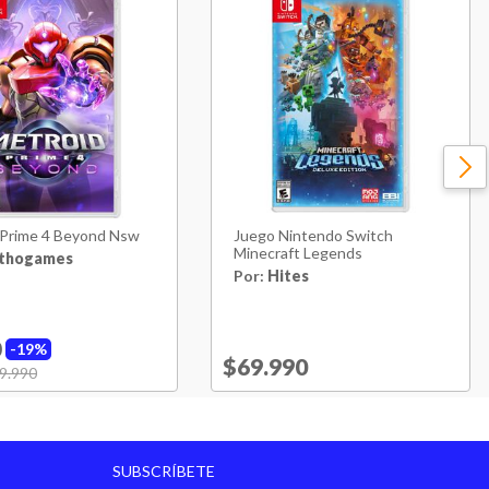
No
16.99 cm
10.49 cm
1.09 cm
 Prime 4 Beyond Nsw
Juego Nintendo Switch
0.05 kg
Minecraft Legends
thogames
Por:
Hites
Japón
0
19%
6 Meses
Price reduced from
$69.990
to
uced from
9.990
to
2 Años
SUBSCRÍBETE