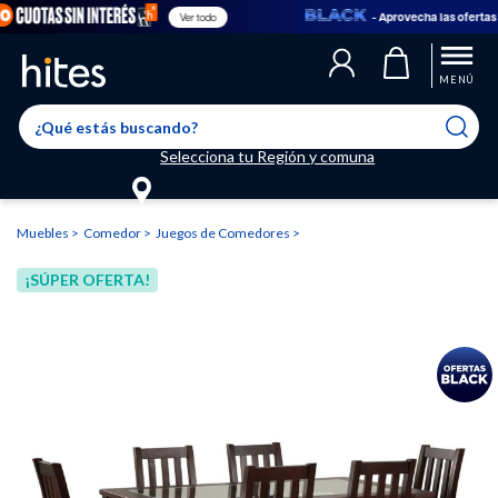
- Aprovecha las ofertas en
Ver todo
Llegaste al límite de productos favoritos permitidos, para agregar
El producto ha sido agregado a tu lista de favoritos correctamente
El producto ha sido eliminado correctamente
uno nuevo ingresa a “Mi cuenta” y elimina los que ya no necesitas.
MENÚ
Selecciona tu Región y comuna
Muebles
Comedor
Juegos de Comedores
¡SÚPER OFERTA!