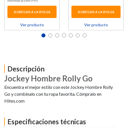
Price reduced from
Normal $164.990
to
AGREGAR A LA BOLSA
AGREGAR A LA BOLSA
Ver producto
Ver producto
Descripción
Jockey Hombre Rolly Go
Encuentra el mejor estilo con este Jockey Hombre Rolly
Go y combínalo con tu ropa favorita. Cómpralo en
Hites.com
Especificaciones técnicas