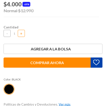
$4.000
69%
Price reduced from
Normal $12.990
to
Cantidad
-
+
AGREGAR A LA BOLSA
COMPRAR AHORA
Color:
BLACK
Políticas de Cambios y Devoluciones.
Ver más