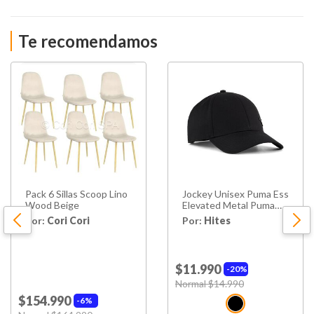
Te recomendamos
Pack 6 Sillas Scoop Lino
Jockey Unisex Puma Ess
Wood Beige
Elevated Metal Puma
Cat Bb Cap
Por:
Cori Cori
Por:
Hites
$11.990
20%
Price reduced from
Normal $14.990
to
$154.990
6%