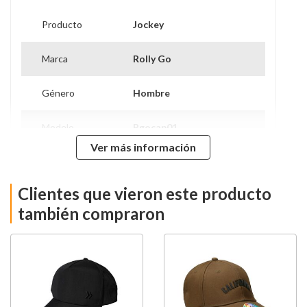
Producto
Jockey
Marca
Rolly Go
Género
Hombre
Modelo
Rgocap01
Ver más información
Material Principal
Fake Suede
Clientes que vieron este producto
Hecho en
China
también compraron
Talla
T-UNICA