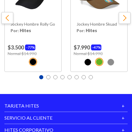
Jockey Hombre Rolly Go
Jockey Hombre Skuad
Por:
Hites
Por:
Hites
$3.500
$7.990
77%
47%
Price reduced from
Normal $14.990
to
Price reduced from
Normal $14.990
to
TARJETA HITES
SERVICIO AL CLIENTE
HITES CORPORATIVO