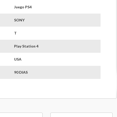
Juego PS4
SONY
T
Play Station 4
USA
90 DIAS