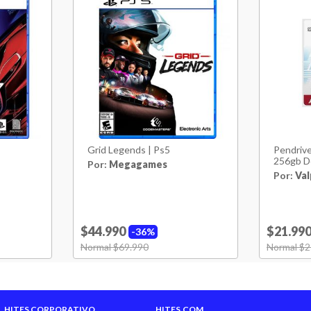
Grid Legends | Ps5
Pendrive
256gb D
Por:
Megagames
Por:
Val
$44.990
$21.99
36%
Price reduced from
Normal $69.990
to
Price red
Normal $2
HITES CORPORATIVO
HITES.COM