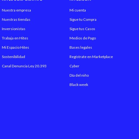
Nuestra empresa
Mi cuenta
Nuestras tiendas
Sigue tu Compra
Inversionistas
Sigue tus Casos
Trabaja en Hites
Medios de Pago
Mi Espacio Hites
Bases legales
Sostenibilidad
Regístrate en Marketplace
Canal Denuncia Ley 20.393
Cyber
Día del niño
Black week