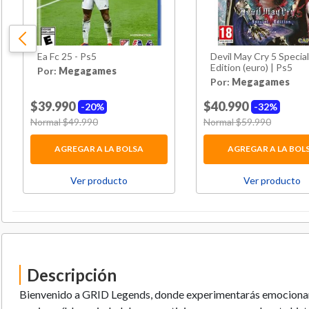
Ea Fc 25 - Ps5
Devil May Cry 5 Special
Edition (euro) | Ps5
Por:
Megagames
Por:
Megagames
$39.990
$40.990
20%
32%
Price reduced from
Normal $49.990
to
Price reduced from
Normal $59.990
to
AGREGAR A LA BOLSA
AGREGAR A LA BOL
Ver producto
Ver producto
Descripción
Bienvenido a GRID Legends, donde experimentarás emocionant