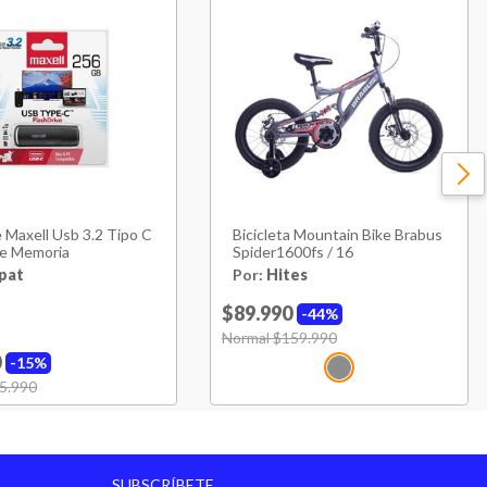
 Maxell Usb 3.2 Tipo C
Bicicleta Mountain Bike Brabus
e Memoria
Spider1600fs / 16
pat
Por:
Hites
$89.990
44%
Price reduced from
Normal $159.990
to
0
15%
uced from
5.990
to
SUBSCRÍBETE