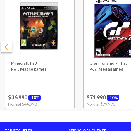
Minecraft Ps3
Gran Turismo 7 - Ps5
Por:
Mathogames
Por:
Megagames
$36.990
$71.990
18%
10%
Price reduced from
Normal $44.990
to
Price reduced from
Normal $79.990
to
TARJETA HITES
SERVICIO AL CLIENTE