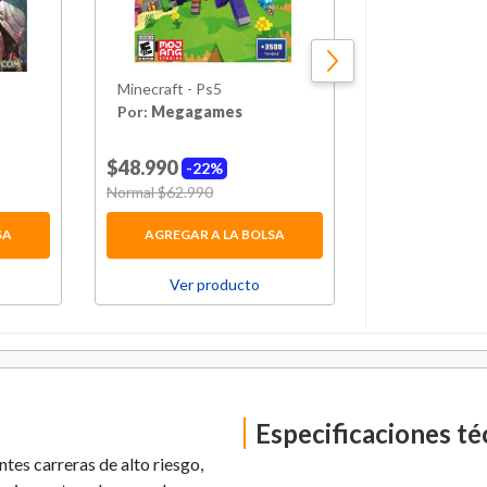
Minecraft - Ps5
Saints Row Iv
Gat Out Of He
Por:
Megagames
Por:
Megaga
$48.990
$14.990
22%
63
Price reduced from
Normal $62.990
to
Price reduced 
Normal $39.990
SA
AGREGAR A LA BOLSA
AGREGAR 
Ver producto
Ver p
Especificaciones té
es carreras de alto riesgo,