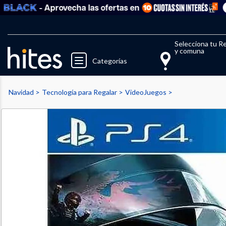
- Aprovecha las ofertas en
Ver t
Llegaste al límite de productos fav
El 
Selecciona tu R
y comuna
Categorías
Navidad
Tecnología para Regalar
VideoJuegos