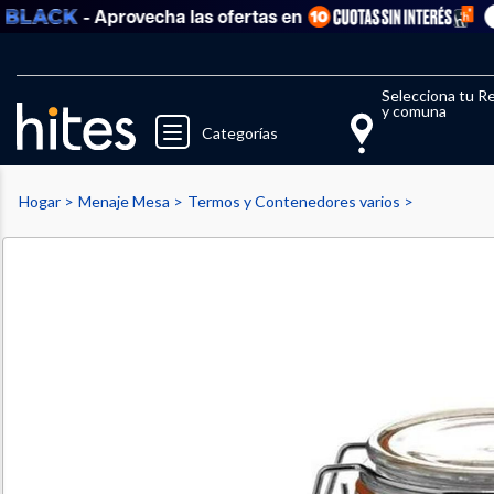
- Aprovecha las ofertas en
Ver t
Llegaste al límite de productos fav
El 
Selecciona tu R
y comuna
Categorías
Hogar
Menaje Mesa
Termos y Contenedores varios