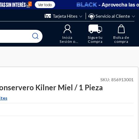
- Aprovecha las ofert
Ver todo
” y elimina los que ya no necesitas.
ente
Tarjeta Hites
Servicio al Cliente
Inicia
Sigue tu
Bolsa de
Sesión o
Compra
compra
Regístrate
SKU:
856913001
onservero Kilner Miel / 1 Pieza
ites
duced from
to