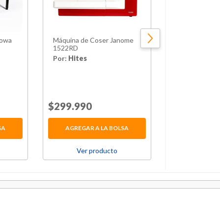
howa
Máquina de Coser Janome
Alfombra Gom
1522RD
Cm Infantil 12
Colores
Por:
Hites
Por:
Citotoo
$26.990
32
Price reduced from
$299.990
to
Price reduced 
Normal $39.600
SA
AGREGAR A LA BOLSA
AGREGAR 
Ver producto
Ver p