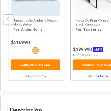
Juego Toalla Andes 3 Piezas
Mesa De Ping Pong S
Hojas Beige
Black Kurosawa
Por:
Andes Home
Por:
Ten Series
Price reduced from
$20.990
to
$199.990
56%
Price reduced from
Normal $449.990
to
AGREGAR A LA BOLSA
AGREGAR A LA BOL
Ver producto
Ver producto
Descripción