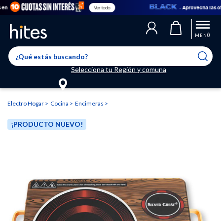
- Aprovecha las ofert
Ver todo
Llegaste al límite de productos favoritos permitidos, para agregar
El producto ha sido agregado a tu lista de favoritos correctamente
El producto ha sido eliminado correctamente
uno nuevo ingresa a “Mi cuenta” y elimina los que ya no necesitas.
MENÚ
Selecciona tu Región y comuna
Electro Hogar
Cocina
Encimeras
¡PRODUCTO NUEVO!