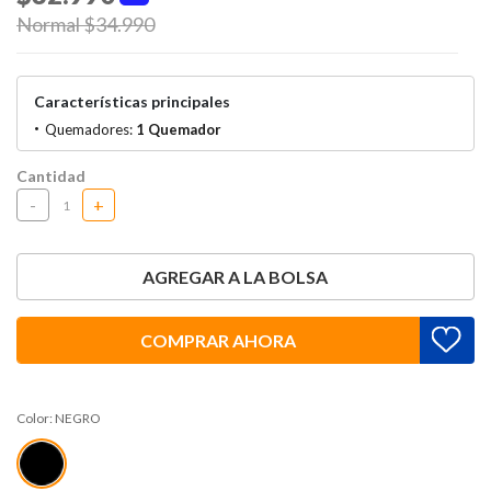
Price reduced from
Normal $34.990
to
Características principales
Quemadores:
1 Quemador
Cantidad
-
+
AGREGAR A LA BOLSA
COMPRAR AHORA
Color:
NEGRO