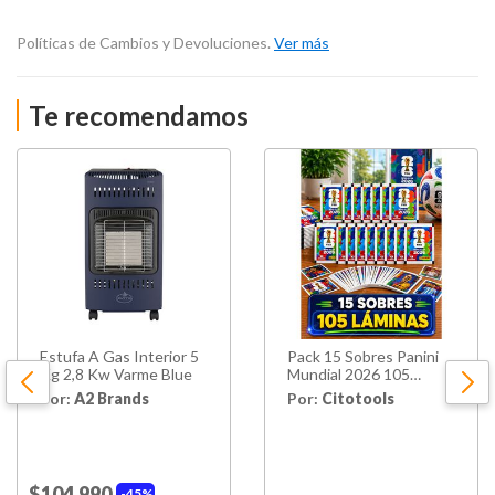
Políticas de Cambios y Devoluciones.
Ver más
Te recomendamos
Estufa A Gas Interior 5
Pack 15 Sobres Panini
Kg 2,8 Kw Varme Blue
Mundial 2026 105
Láminas Originales
Por:
A2 Brands
Por:
Citotools
$104.990
45%