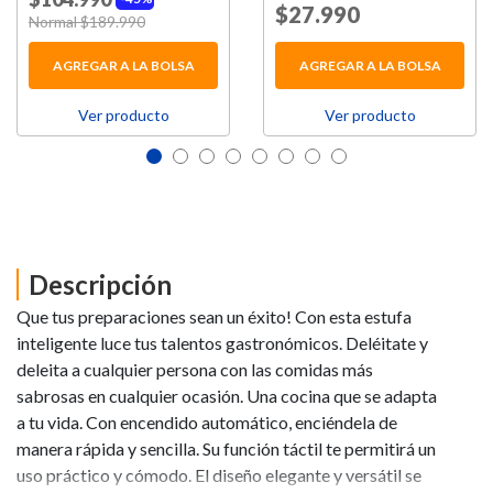
Price reduced from
$27.990
to
Price reduced from
Normal $189.990
to
AGREGAR A LA BOLSA
AGREGAR A LA BOLSA
Ver producto
Ver producto
Descripción
Que tus preparaciones sean un éxito! Con esta estufa
inteligente luce tus talentos gastronómicos. Deléitate y
deleita a cualquier persona con las comidas más
sabrosas en cualquier ocasión. Una cocina que se adapta
a tu vida. Con encendido automático, enciéndela de
manera rápida y sencilla. Su función táctil te permitirá un
uso práctico y cómodo. El diseño elegante y versátil se