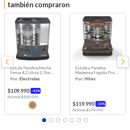
también compraron
Estufa Parafina Mecha
Estufa a Parafina
Fensa 4,2 Litros 2,7kw F
Mademsa Foguita Pro /
720+
4 Litros
Por:
Electrolux
Por:
Hites
$109.990
42%
Price reduced from
Normal $189.990
to
$119.990
33%
Price reduced from
Normal $179.990
to