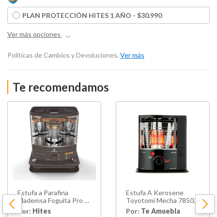
PLAN PROTECCIÓN HITES 1 AÑO - $30.990
Ver más opciones
Políticas de Cambios y Devoluciones.
Ver más
Te recomendamos
Estufa a Parafina
Estufa A Kerosene
Mademsa Foguita Pro /
Toyotomi Mecha 7850
4 Litros
Btu Ks-23
Por:
Hites
Por:
Te Amuebla