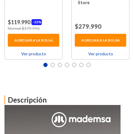
Store
$119.990
33%
Price reduced from
$279.990
to
Price reduced from
Normal $179.990
to
AGREGAR A LA BOLSA
AGREGAR A LA BOLSA
Ver producto
Ver producto
Descripción