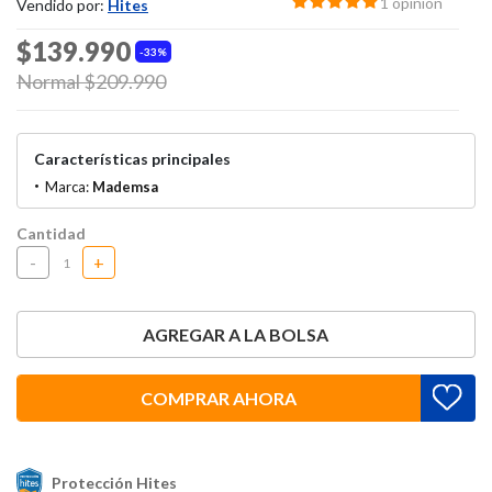
1 opinión
Vendido por:
Hites
$139.990
33%
Price reduced from
Normal $209.990
to
Características principales
Marca:
Mademsa
Cantidad
-
+
AGREGAR A LA BOLSA
COMPRAR AHORA
Protección Hites