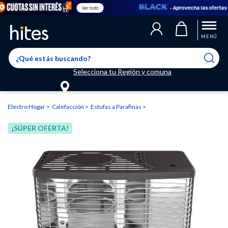
- Aprovecha las ofertas en
Ver todo
Llegaste al límite de productos favoritos permitidos, para agregar
El producto ha sido agregado a tu lista de favoritos correctamente
El producto ha sido eliminado correctamente
uno nuevo ingresa a “Mi cuenta” y elimina los que ya no necesitas.
MENÚ
Selecciona tu Región y comuna
Electro Hogar
Calefacción
Estufas a Parafinas
¡SÚPER OFERTA!