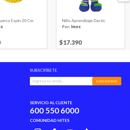
Puerco Espín 20 Cm
Niño Aprendizaje Dactic
ex
Por:
Imex
reduced from
0
to
Price reduced from
$17.390
to
SUBSCRÍBETE
SUBSCRIBIRME
SERVICIO AL CLIENTE
600 550 6000
COMUNIDAD HITES