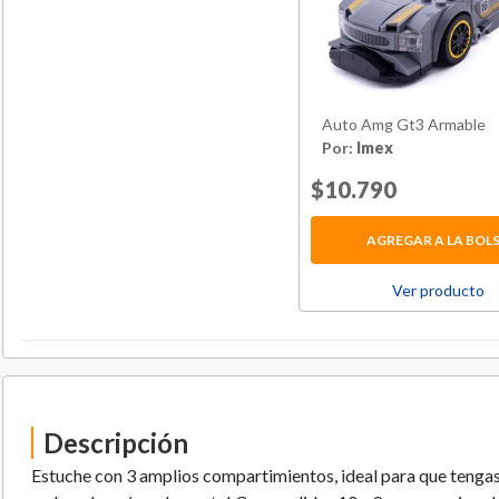
Auto Amg Gt3 Armable
Por:
Imex
Price reduced fr
$10.790
to
AGREGAR A LA BOL
Ver producto
Descripción
Estuche con 3 amplios compartimientos, ideal para que tengas