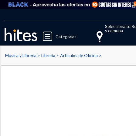
- Aprovecha las ofertas en
V
Llegaste al límite de productos fav
El 
Selecciona tu R
y comuna
Categorías
Música y Librería
Librería
Artículos de Oficina