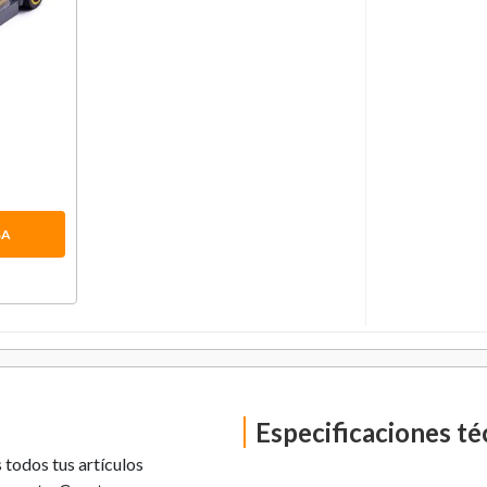
om
SA
Especificaciones té
 todos tus artículos