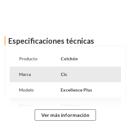
Especificaciones técnicas
Ver más información
Producto
Colchón
Marca
Cic
Modelo
Excellence Plus
Plazas
1.5 Plazas
Ver más información
Nivel de Firmeza
Intermedio
Alto Colchón
24 Cm