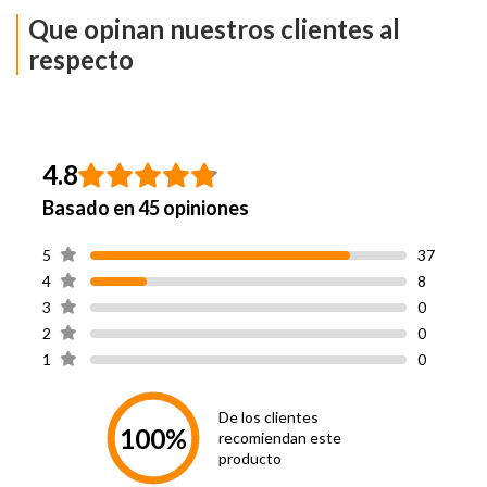
Que opinan nuestros clientes al
Ancho
105 cm
respecto
Largo
200 Cm
Pillow Top
No
4.8
Sistema De Resortes
Basado en 45 opiniones
Resortes
Bonnell
5
37
Incluye Respaldo
No
4
8
3
0
Incluye Velador
No
2
0
1
0
Incluye Almohada
No
De los clientes
Incluye Sábanas
No
100%
recomiendan este
producto
Incluye Plumón
No