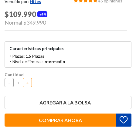
45 opiniones
Vendido por:
Hites
$109.990
69%
Price reduced from
Normal $349.990
to
Características principales
Plazas:
1.5 Plazas
Nivel de Firmeza:
Intermedio
Cantidad
-
+
AGREGAR A LA BOLSA
COMPRAR AHORA