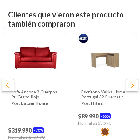
Clientes que vieron este producto
también compraron
Sofa Ancona 3 Cuerpos
Escritorio Vekka Home
Pu Grano Rojo
Portugal / 2 Puertas / 2
Cajones
Por:
Latam Home
Por:
Hites
$89.990
65%
Price reduced from
Normal $259.990
to
$319.990
70%
Price reduced from
Normal $1.079.990
to