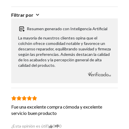
Incluye
No
Filtrar por
Cubrecolchón
3 años de garantía sobre
Resumen generado con Inteligencia Artificial
la estructura de resortes
Garantía
del colchón. 1 año sobre el
Proveedor
La mayoría de nuestros clientes opina que el
resto de los componentes
colchón ofrece comodidad notable y favorece un
del mix.
descanso reparador, equilibrando suavidad y firmeza
según las preferencias. Además destacan la calidad
Hecho en
Chile
de los acabados y la percepción general de alta
calidad del producto.
Fue una excelente compra cómoda y excelente
servicio buen producto
¿Esta opinión es útil?
0
0