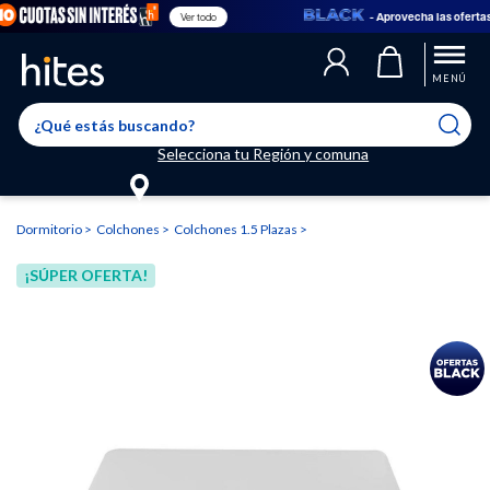
- Aprovecha las ofertas en
Ver todo
Llegaste al límite de productos favoritos permitidos, para agregar
El producto ha sido agregado a tu lista de favoritos correctamente
El producto ha sido eliminado correctamente
uno nuevo ingresa a “Mi cuenta” y elimina los que ya no necesitas.
MENÚ
Selecciona tu Región y comuna
Dormitorio
Colchones
Colchones 1.5 Plazas
¡SÚPER OFERTA!