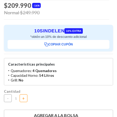
$209.990
16%
Price reduced from
Normal $249.990
to
10SINDELEN
10% EXTRA
*obtén un 10% de descuento adicional
COPIAR CUPÓN
Características principales
Quemadores:
4 Quemadores
Capacidad Horno:
54 Litros
Grill:
No
Cantidad
-
+
AGREGAR A LA BOLSA