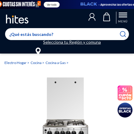
- Aprovecha las ofertas en
Ver todo
Llegaste al límite de productos favoritos permitidos, para agregar
El producto ha sido agregado a tu lista de favoritos correctamente
El producto ha sido eliminado correctamente
uno nuevo ingresa a “Mi cuenta” y elimina los que ya no necesitas.
MENÚ
Selecciona tu Región y comuna
Electro Hogar
Cocina
Cocina a Gas