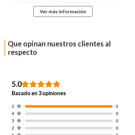
Quemadores
4 Quemadores
Ver más información
Capacidad Horno
54 Litros
Tipo De Gas
Gas Licuado
Que opinan nuestros clientes al
Grill
No
respecto
Encendido
No
Electrónico
Reloj Timer
Si
5.0
Basado en 3 opiniones
Alto
87 cm
5
3
Ancho
50 cm
4
0
3
0
Profundidad
55 cm
2
0