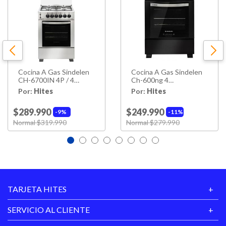
Cocina A Gas Sindelen
Cocina A Gas Sindelen
CH-6700IN 4P / 4
Ch-600ng 4
Quemadores
Quemadores
Por:
Hites
Por:
Hites
$289.990
$249.990
9%
11%
Price reduced from
Normal $319.990
to
Price reduced from
Normal $279.990
to
TARJETA HITES
SERVICIO AL CLIENTE