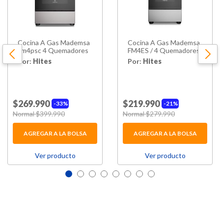
Cocina A Gas Mademsa
Cocina A Gas Mademsa
Fm4psc 4 Quemadores
FM4ES / 4 Quemadores
Por:
Hites
Por:
Hites
$269.990
$219.990
33%
21%
Price reduced from
Normal $399.990
to
Price reduced from
Normal $279.990
to
AGREGAR A LA BOLSA
AGREGAR A LA BOLSA
Ver producto
Ver producto