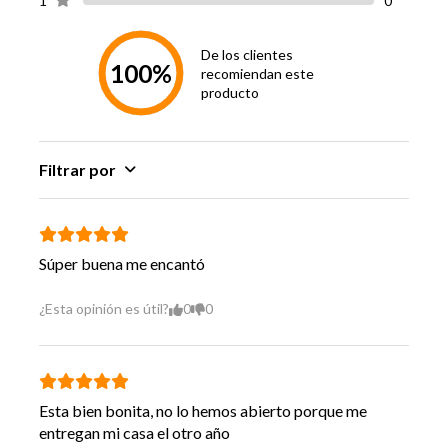
1
0
Peso
28 Kg
De los clientes
Vida Util
10 Años
100%
recomiendan este
producto
Garantía
1 Año
Proveedor
Hecho en
China
Filtrar por
Súper buena me encantó
¿Esta opinión es útil?
0
0
Esta bien bonita, no lo hemos abierto porque me
entregan mi casa el otro año