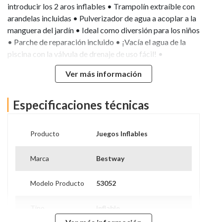
introducir los 2 aros inflables • Trampolín extraíble con
arandelas incluidas • Pulverizador de agua a acoplar a la
manguera del jardín • Ideal como diversión para los niños
• Parche de reparación incluido • ¡Vacía el agua de la
piscina con la válvula de drenaje de uso fácil! •
Contenido: Una piscina de juegos, un resbalín, un delfín,
Ver más información
dos peces payaso, un pulpo, dos anillos, parche de
reparación • Edad recomendada: +2 años
Especificaciones técnicas
Producto
Juegos Inflables
Marca
Bestway
Modelo Producto
53052
Tipo
Inflable