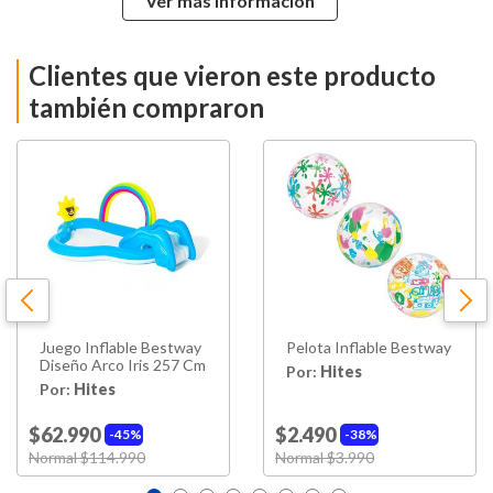
Ver más información
Alto
86 Cm
Clientes que vieron este producto
Ancho
206 Cm
también compraron
Capacidad
308 Litros
Resbalín, Delfín, 2 Peces
Accesorios
Payaso, Pulto, 2 Anillos,
Parche
Hecho en
China
Juego Inflable Bestway
Pelota Inflable Bestway
Diseño Arco Iris 257 Cm
Por:
Hites
Por:
Hites
$62.990
$2.490
45%
38%
Price reduced from
Normal $114.990
to
Price reduced from
Normal $3.990
to