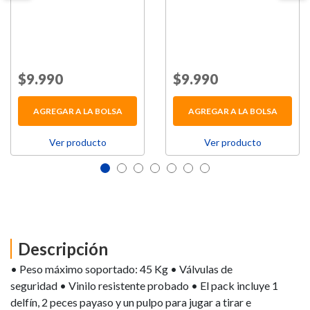
Price reduced from
$9.990
to
Price reduced from
$9.990
to
AGREGAR A LA BOLSA
AGREGAR A LA BOLSA
Ver producto
Ver producto
Descripción
• Peso máximo soportado: 45 Kg • Válvulas de
seguridad • Vinilo resistente probado • El pack incluye 1
delfín, 2 peces payaso y un pulpo para jugar a tirar e