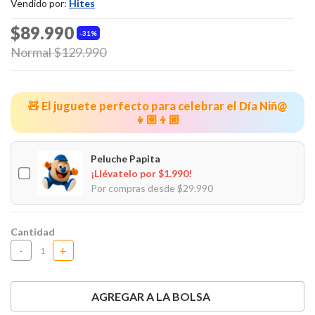
Vendido por:
Hites
$89.990
31%
Price reduced from
Normal $129.990
to
🧸 El juguete perfecto para celebrar el Día Niñ@
👧🏼👦🏼
Peluche Papita
¡Llévatelo por $1.990!
Por compras desde $29.990
Cantidad
-
+
AGREGAR A LA BOLSA