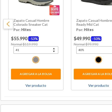
Zapato Casual Hombre
Zapato Casual Hombre
Colorado Sneaker Cat
Ready Mid Cat
Por:
Hites
Por:
Hites
$55.990
$49.990
53%
50%
Price reduced from
Normal $119.990
to
Price reduced from
Normal $99.990
to
AGREGAR A LA BOLSA
AGREGAR A LA BOL
Ver producto
Ver producto