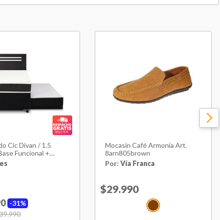
35 Cm
67 Cm
105 Cm
200 Cm
77,8 kg
Madera
o Cic Divan / 1.5
Mocasín Café Armonia Art.
Espuma
 Base Funcional +
8arn805brown
o
es
Por:
Vía Franca
No
Price reduced from
$29.990
to
Pocket
90
31%
uced from
39.990
to