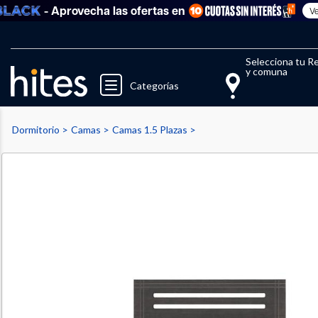
- Aprovecha las ofertas en
Ver tod
Llegaste al límite de productos fav
El 
Selecciona tu R
y comuna
Categorías
Dormitorio
Camas
Camas 1.5 Plazas