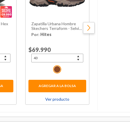
 Hex
Zapatilla Urbana Hombre
Silla De Duch
Skechers Terraform - Selvin
Aluminio Con 
Cdb
Apoyabrazos
Por:
Hites
Por:
Weeken
Price reduced from
$69.990
to
$43.990
15
Price reduced 
Normal $51.990
SA
AGREGAR A LA BOLSA
AGREGAR 
Ver producto
Ver p