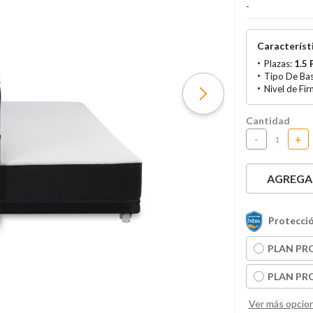
-
Característi
Plazas:
1.5 
Tipo De Ba
Nivel de Fi
Cantidad
-
+
AGREGAR
Protecció
PLAN PRO
PLAN PRO
Ver más opcio