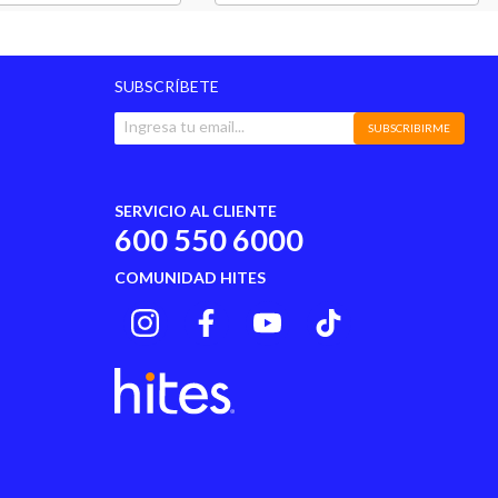
Si
50 Cm
SUBSCRÍBETE
105 Cm
SUBSCRIBIRME
Respaldo
SERVICIO AL CLIENTE
10 Años Sobre La Estructura De Resortes. 1
600 550 6000
Año Sobre El Resto De Componentes Del Mix
COMUNIDAD HITES