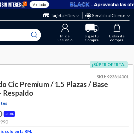
- Aprovecha las oferta
Ver todo
” y elimina los que ya no necesitas.
ente
Tarjeta Hites
Servicio al Cliente
Inicia
Sigue tu
Bolsa de
Sesión o
Compra
compra
Regístrate
¡SÚPER OFERTA!
SKU:
923814001
o Cic Premium / 1.5 Plazas / Base
+ Respaldo
ites
0
30%
 from
.990
to
s solo en la RM.