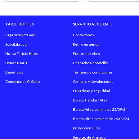
TARJETA HITES
SERVICIO AL CLIENTE
Paga tu tarjeta aquí
Contáctanos
Solicítala aquí
Retiro en tienda
Nueva Tarjeta Hites
Puntos de retiro
Dónde usarla
Despacho a domicilio
Beneficios
Términos y condiciones
Condiciones Crédito
Cambios y devoluciones
Privacidad y seguridad
Boleta Tiendas Hites
Boleta Hites.com hasta 25/09/24
Boleta Hites.com desde 26/09/24
Protección Hites
Servicio de Armado