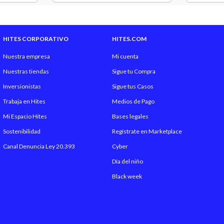
Patas
Alto Respaldo
HITES CORPORATIVO
HITES.COM
Largo Respaldo
Nuestra empresa
Mi cuenta
Nuestras tiendas
Sigue tu Compra
Incluye
Inversionistas
Sigue tus Casos
Trabaja en Hites
Medios de Pago
Garantía Proveedor
Mi Espacio Hites
Bases legales
Sostenibilidad
Regístrate en Marketplace
Canal Denuncia Ley 20.393
Cyber
Día del niño
Black week