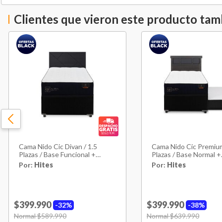
Clientes que vieron este producto ta
Cama Nido Cic Divan / 1.5
Cama Nido Cic Premium
Plazas / Base Funcional +
Plazas / Base Normal +
Respaldo
Respaldo
Por:
Hites
Por:
Hites
$399.990
$399.990
32%
38%
Price reduced from
Normal $589.990
to
Price reduced from
Normal $639.990
to