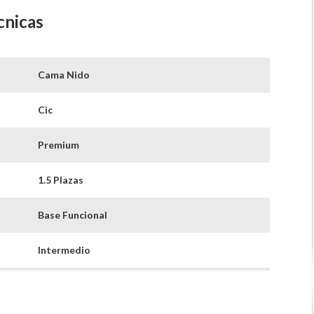
cnicas
Cama Nido
Cic
Premium
1.5 Plazas
Base Funcional
Intermedio
32 Cm