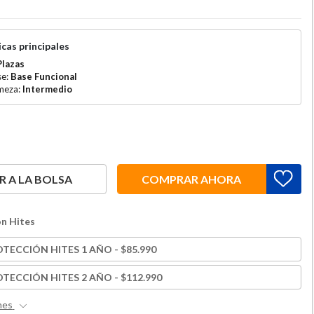
cas principales
Plazas
se:
Base Funcional
rmeza:
Intermedio
 A LA BOLSA
COMPRAR AHORA
n Hites
TECCIÓN HITES 1 AÑO - $85.990
TECCIÓN HITES 2 AÑO - $112.990
nes