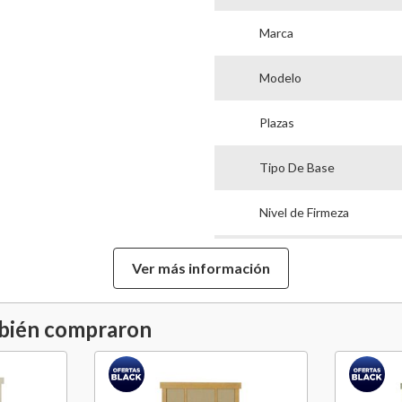
Marca
Modelo
Plazas
Tipo De Base
Nivel de Firmeza
Alto Colchón
Ver más información
Alto De Base
mbién compraron
Alto Con Base
Ancho