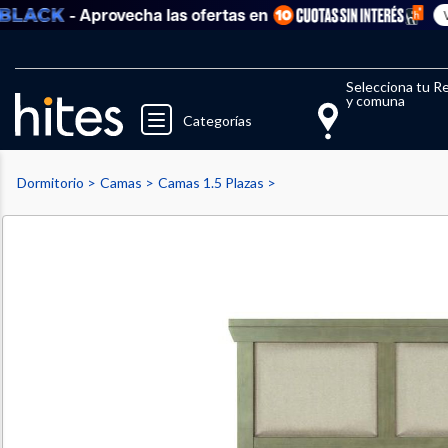
- Aprovecha las ofertas en
Ver t
Llegaste al límite de productos fav
El 
Selecciona tu R
y comuna
Categorías
Dormitorio
Camas
Camas 1.5 Plazas