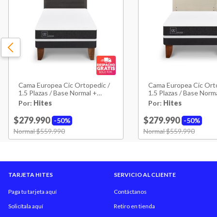
Cama Europea Cic Ortopedic /
Cama Europea Cic Orto
1.5 Plazas / Base Normal +
1.5 Plazas / Base Norm
Respaldo
Respaldo
Por:
Hites
Por:
Hites
$279.990
$279.990
50%
50%
Price reduced from
Normal $559.990
to
Price reduced from
Normal $559.990
to
TARJETA HITES
SERVICIO AL CLIENTE
Paga tu tarjeta aquí
Contáctanos
Solicítala aquí
Retiro en tienda