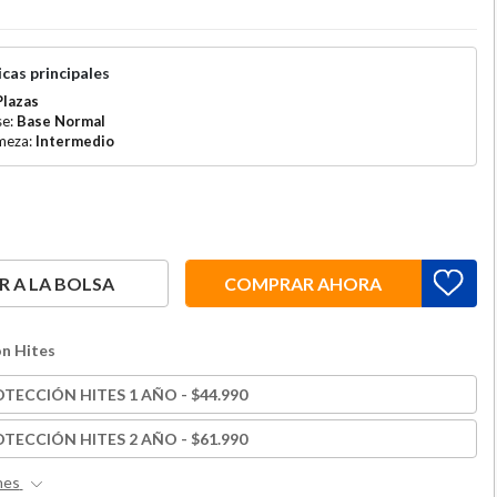
cas principales
Plazas
se:
Base Normal
rmeza:
Intermedio
 A LA BOLSA
COMPRAR AHORA
n Hites
TECCIÓN HITES 1 AÑO - $44.990
TECCIÓN HITES 2 AÑO - $61.990
nes