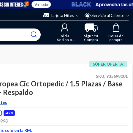
- Aprovecha las ofert
Ver todo
” y elimina los que ya no necesitas.
ente
Tarjeta Hites
Servicio al Cliente
Inicia
Sigue tu
Bolsa de
Sesión o
Compra
compra
Regístrate
¡SÚPER OFERTA!
SKU:
935698001
opea Cic Ortopedic / 1.5 Plazas / Base
+ Respaldo
ites
0
42%
 from
.990
to
s solo en la RM.