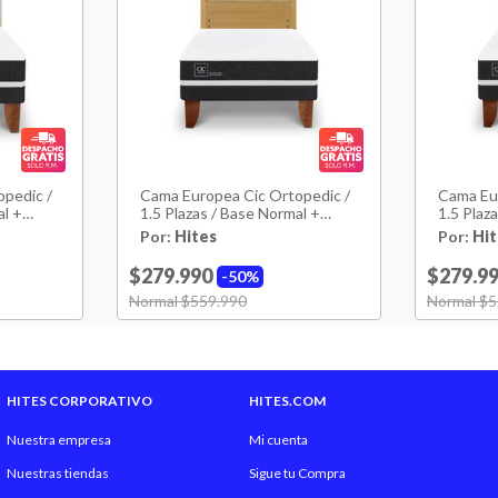
Largo
Peso
Material Estructura
pedic /
Cama Europea Cic Ortopedic /
Cama Eur
Relleno Colchón
al +
1.5 Plazas / Base Normal +
1.5 Plaz
Respaldo
Respald
Por:
Hites
Por:
Hit
Pillow Top
$279.990
$279.9
50%
Price reduced from
Normal $559.990
to
Price red
Normal $5
Resortes
Patas
HITES CORPORATIVO
HITES.COM
Material Patas
Nuestra empresa
Mi cuenta
Nuestras tiendas
Sigue tu Compra
Ruedas