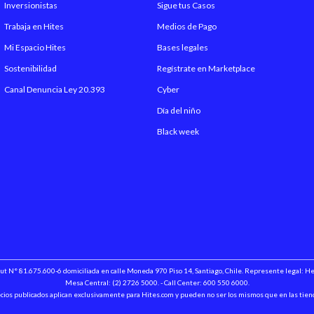
Inversionistas
Sigue tus Casos
Trabaja en Hites
Medios de Pago
Incluye Respaldo
Mi Espacio Hites
Bases legales
Alto Respaldo
Sostenibilidad
Regístrate en Marketplace
Canal Denuncia Ley 20.393
Cyber
Largo Respaldo
Día del niño
Black week
Incluye Velador
Incluye Almohada
Incluye Sábanas
Incluye Topper
 Rut N° 81.675.600-6 domiciliada en calle Moneda 970 Piso 14, Santiago, Chile. Represente legal: 
Incluye Plumón
Mesa Central: (2) 2726 5000. - Call Center: 600 550 6000.
cios publicados aplican exclusivamente para Hites.com y pueden no ser los mismos que en las tien
Incluye Cubrecolchón