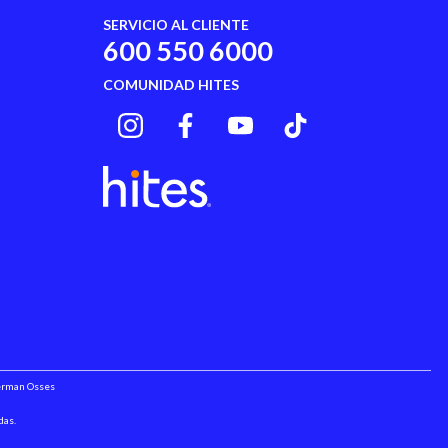
SERVICIO AL CLIENTE
Si
600 550 6000
COMUNIDAD HITES
75 Cm
114 Cm
No
No
No
No
Herman Osses
No
das.
No