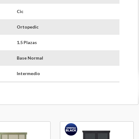
Cic
Ortopedic
1.5 Plazas
Base Normal
Intermedio
25 Cm
35 Cm
60 Cm
105 Cm