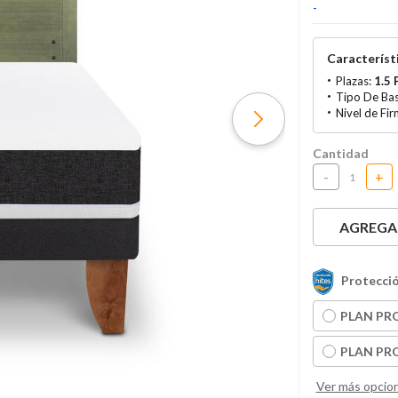
-
Característi
Plazas:
1.5 
Tipo De Ba
Nivel de Fi
Cantidad
-
+
AGREGAR
Protecció
PLAN PRO
PLAN PRO
Ver más opcio