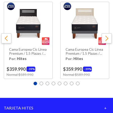
Alto Colchón
32 Cm
Alto De Base
35 Cm
Alto Con Base
67 Cm
Ancho
105 Cm
Cama Europea Cic Linea
Cama Europea Cic Linea
Largo
200 Cm
Premium / 1.5 Plazas /
Premium / 1.5 Plazas /
Base Normal + Respaldo
Base Normal + Respaldo
Por:
Hites
Por:
Hites
Peso
42,1kg
$359.990
$359.990
39%
39%
Material
Price reduced from
Normal $589.990
to
Price reduced from
Normal $589.990
to
Madera De Pino
Estructura
Relleno Colchón
Espuma; Poliuretano
Pillow Top
No
TARJETA HITES