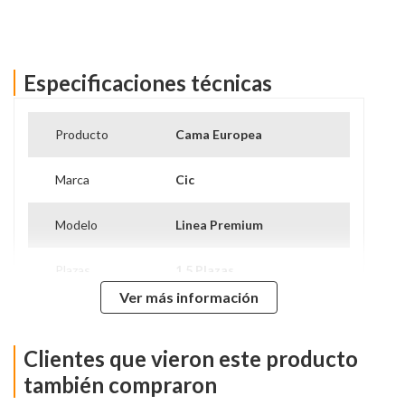
Especificaciones técnicas
Ver más información
Producto
Cama Europea
Marca
Cic
Modelo
Linea Premium
Plazas
1.5 Plazas
Ver más información
Tipo De Base
Base Normal
Clientes que vieron este producto
Nivel de Firmeza
Intermedio
también compraron