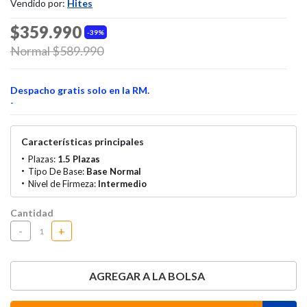
Vendido por:
Hites
$359.990
39%
Price reduced from
Normal $589.990
to
Despacho gratis solo en la RM.
-
Características principales
Plazas:
1.5 Plazas
Tipo De Base:
Base Normal
Nivel de Firmeza:
Intermedio
Cantidad
-
+
AGREGAR A LA BOLSA