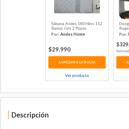
Sábana Andes 180 Hilos 112
Doog
Ramas Gris 2 Plazas
Ruge
8350
Por:
Andes Home
Por:
$329
Price reduced from
$29.990
to
Price 
Normal
AGREGAR A LA BOLSA
A
Ver producto
Descripción