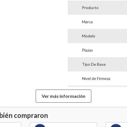
Producto
Marca
Modelo
Plazas
Tipo De Base
Nivel de Firmeza
Alto Colchón
Ver más información
Alto De Base
mbién compraron
Ancho