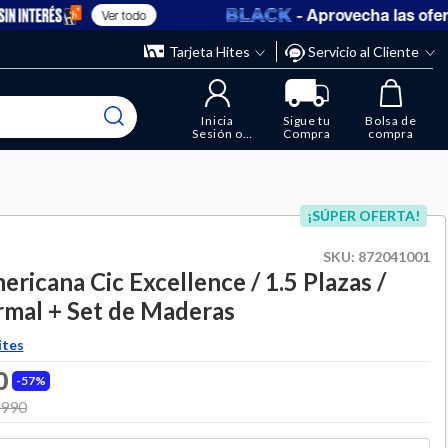
- Aprovecha las ofertas
Ver todo
” y elimina los que ya no necesitas.
ente
Tarjeta Hites
Servicio al Cliente
Inicia
Sigue tu
Bolsa de
Sesión o
Compra
compra
Regístrate
¡SÚPER OFERTA!
SKU:
872041001
ricana Cic Excellence / 1.5 Plazas /
mal + Set de Maderas
ites
0
57%
 from
.990
to