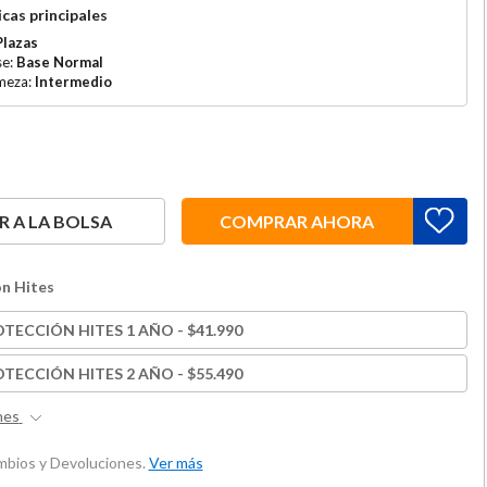
cas principales
Plazas
se:
Base Normal
rmeza:
Intermedio
 A LA BOLSA
COMPRAR AHORA
n Hites
TECCIÓN HITES 1 AÑO - $41.990
TECCIÓN HITES 2 AÑO - $55.490
nes
ambios y Devoluciones.
Ver más