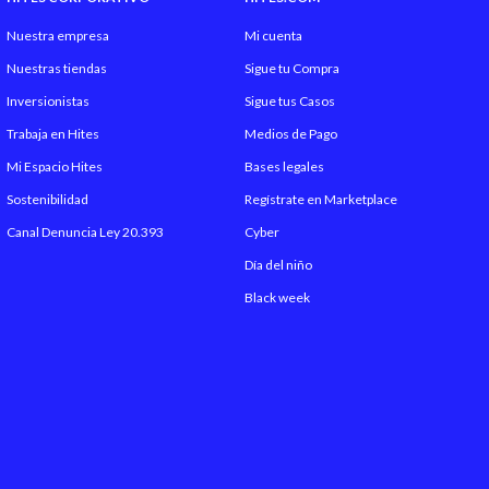
Nuestra empresa
Mi cuenta
Incluye Plumón
Nuestras tiendas
Sigue tu Compra
Inversionistas
Sigue tus Casos
Incluye Cubrecolchón
Trabaja en Hites
Medios de Pago
Incluye
Mi Espacio Hites
Bases legales
Sostenibilidad
Regístrate en Marketplace
Garantía Proveedor
Canal Denuncia Ley 20.393
Cyber
Día del niño
Hecho en
Black week