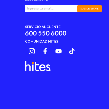
SUBSCRIBIRME
No
No
SERVICIO AL CLIENTE
600 550 6000
Set De Maderas
COMUNIDAD HITES
3 años de garantía sobre la estructura de
resortes del colchón. 1 año sobre el resto de
los componentes del mix.
Chile