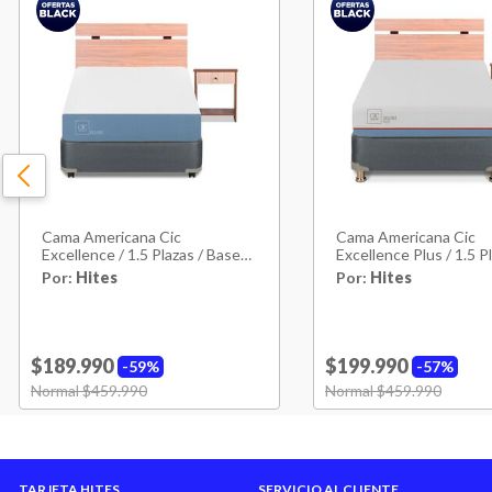
Cama Americana Cic
Cama Americana Cic
Excellence / 1.5 Plazas / Base
Excellence Plus / 1.5 Pl
Normal + Set De Maderas
Base Normal + Set De
Por:
Hites
Por:
Hites
$189.990
$199.990
59%
57%
Price reduced from
Normal $459.990
to
Price reduced from
Normal $459.990
to
TARJETA HITES
SERVICIO AL CLIENTE