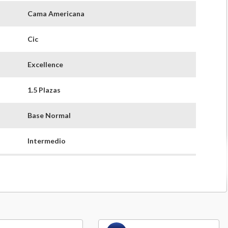
Cama Americana
Cic
Excellence
1.5 Plazas
Base Normal
Intermedio
22 Cm
33 cm
105 cm