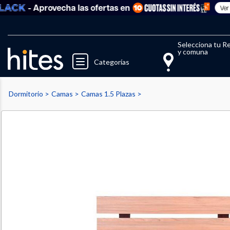
- Aprovecha las ofertas en
Ver todo
Llegaste al límite de productos fav
El 
Selecciona tu R
y comuna
Categorías
Dormitorio
Camas
Camas 1.5 Plazas