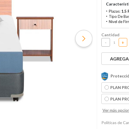
Característi
Plazas:
1.5 
Tipo De Ba
Nivel de Fi
Cantidad
-
+
AGREGAR
Protecció
PLAN PRO
PLAN PRO
Ver más opcio
Políticas de C