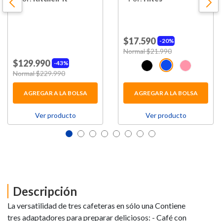
$17.590
20%
Price reduced from
Normal $21.990
to
$129.990
43%
Price reduced from
Normal $229.990
to
AGREGAR A LA BOLSA
AGREGAR A LA BOLSA
Ver producto
Ver producto
Descripción
La versatilidad de tres cafeteras en sólo una Contiene
tres adaptadores para preparar deliciosos: - Café con