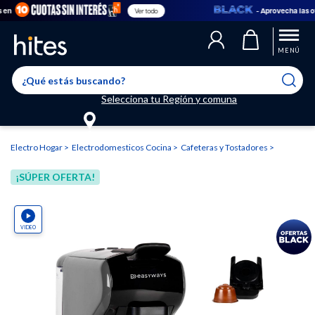
- Aprovecha las ofert
Ver todo
Llegaste al límite de productos favoritos permitidos, para agregar
El producto ha sido agregado a tu lista de favoritos correctamente
El producto ha sido eliminado correctamente
uno nuevo ingresa a “Mi cuenta” y elimina los que ya no necesitas.
MENÚ
Selecciona tu Región y comuna
Electro Hogar
Electrodomesticos Cocina
Cafeteras y Tostadores
¡SÚPER OFERTA!
VIDEO