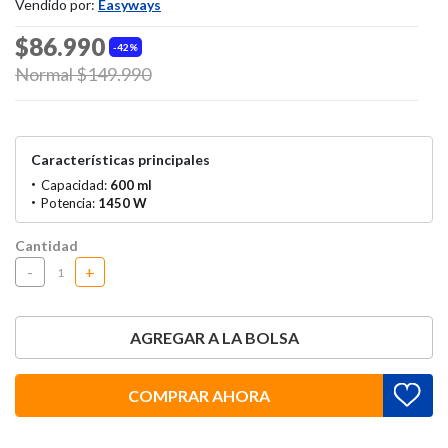
Vendido por:
Easyways
$86.990
42%
Price reduced from
Normal $149.990
to
Características principales
Capacidad:
600 ml
Potencia:
1450 W
Cantidad
-
+
AGREGAR A LA BOLSA
COMPRAR AHORA