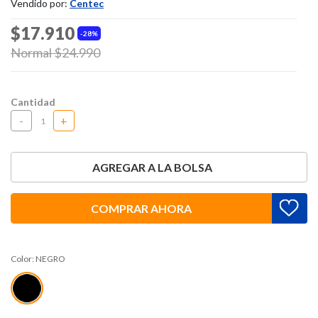
Vendido por:
Centec
$17.910
28%
Price reduced from
Normal $24.990
to
Cantidad
-
+
AGREGAR A LA BOLSA
COMPRAR AHORA
Color:
NEGRO