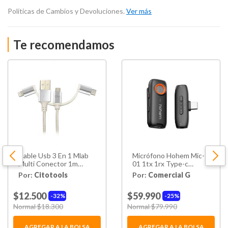
Políticas de Cambios y Devoluciones.
Ver más
Te recomendamos
Cable Usb 3 En 1 Mlab
Micrófono Hohem Mic-
Multi Conector 1m
01 1tx 1rx Type-c
Blanco
Hohem
Por:
Citotools
Por:
Comercial G
$12.500
$59.990
32%
25%
Price reduced from
Normal $18.300
to
Price reduced from
Normal $79.990
to
AGREGAR A LA BOLSA
AGREGAR A LA BOLSA