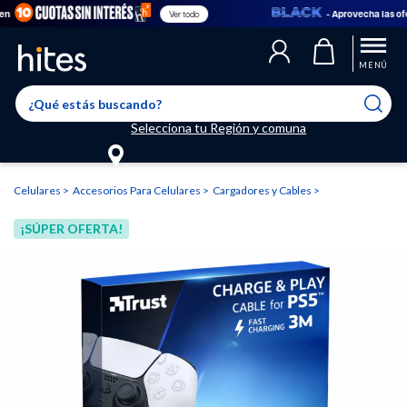
- Aprovecha las ofertas
Ver todo
Llegaste al límite de productos favoritos permitidos, para agregar
El producto ha sido agregado a tu lista de favoritos correctamente
El producto ha sido eliminado correctamente
uno nuevo ingresa a “Mi cuenta” y elimina los que ya no necesitas.
MENÚ
Selecciona tu Región y comuna
Celulares
Accesorios Para Celulares
Cargadores y Cables
¡SÚPER OFERTA!