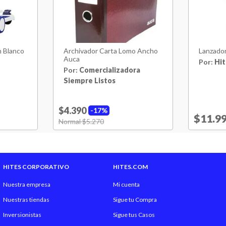
n Blanco
Archivador Carta Lomo Ancho
Lanzador
Auca
Por:
Hit
Por:
Comercializadora
Siempre Listos
$4.390
17%
Price 
$11.9
Price reduced from
Normal $5.270
to
HITES CORPORATIVO
HITES.COM
Nuestra empresa
Mi cuenta
Nuestras tiendas
Sigue tu Compra
Inversionistas
Sigue tus Casos