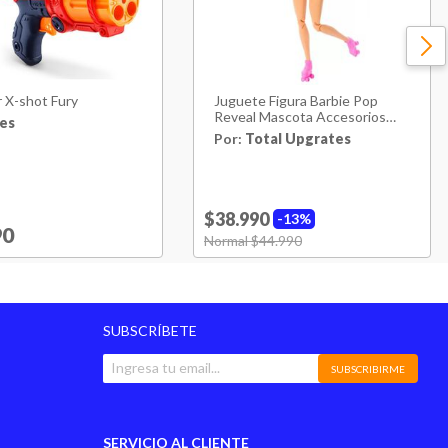
 X-shot Fury
Juguete Figura Barbie Pop
Reveal Mascota Accesorios
es
Frutilla
Por:
Total Upgrates
$38.990
13%
reduced from
90
to
Price reduced from
Normal $44.990
to
SUBSCRÍBETE
SUBSCRIBIRME
SERVICIO AL CLIENTE