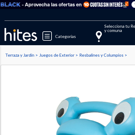
- Aprovecha las ofertas en
Ver to
Llegaste al límite de productos fav
El 
Selecciona tu R
y comuna
Categorías
Terraza y Jardín
Juegos de Exterior
Resbalines y Columpios