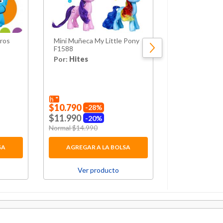
eros
Mini Muñeca My Little Pony
Auto Musica Y
F1588
Playgro
Por:
Hites
Por:
Hites
$10.790
28%
$11.990
20%
Price red
$89.990
to
Price reduced from
Normal $14.990
to
SA
AGREGAR A LA BOLSA
AGREGAR 
Ver producto
Ver p