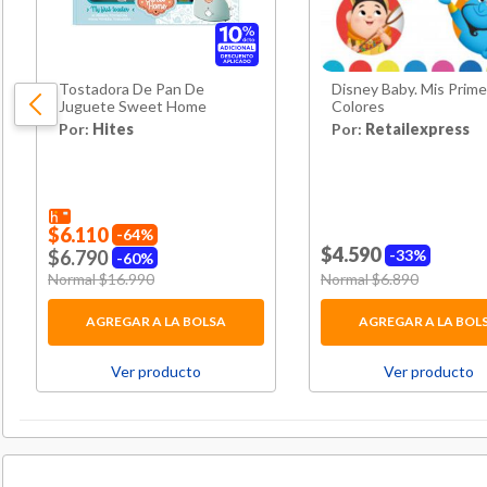
Tostadora De Pan De
Disney Baby. Mis Prim
Juguete Sweet Home
Colores
Por:
Hites
Por:
Retailexpress
$6.110
64%
$4.590
$6.790
33%
60%
Price reduced from
Normal $16.990
to
Price reduced from
Normal $6.890
to
AGREGAR A LA BOLSA
AGREGAR A LA BOL
Ver producto
Ver producto