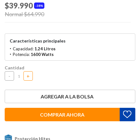
$39.990
38%
Price reduced from
Normal $64.990
to
Características principales
Capacidad:
1.24 Litros
Potencia:
1600 Watts
Cantidad
-
+
AGREGAR A LA BOLSA
COMPRAR AHORA
Protección Hites