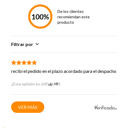
Alto
34.5 cm
De los clientes
100%
recomiendan este
Ancho
27.5 cm
producto
Profundidad
22.3 cm
Filtrar por
Peso
4.3 Kg
Hecho en
China
recibí el pedido en el plazo acordado para el despacho
Garantía
24 Meses (6 Meses Legal Y
Proveedor
18 Meses Voluntaria)
¿Esta opinión es útil?
0
1
Vida Util
9 Años
VER MÁS