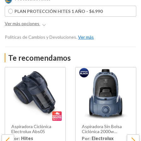
PLAN PROTECCIÓN HITES 1 AÑO - $6.990
Ver más opciones
Políticas de Cambios y Devoluciones.
Ver más
Te recomendamos
Aspiradora Ciclónica
Aspiradora Sin Bolsa
Electrolux Abs05
Ciclónica 2000w
Sonicpro Bgl40
Por:
Hites
Por:
Electrolux