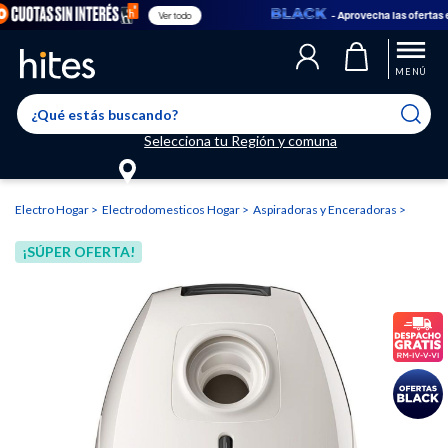
- Aprovecha las ofertas en
Ver todo
Llegaste al límite de productos favoritos permitidos, para agregar
El producto ha sido agregado a tu lista de favoritos correctamente
El producto ha sido eliminado correctamente
uno nuevo ingresa a “Mi cuenta” y elimina los que ya no necesitas.
MENÚ
Selecciona tu Región y comuna
Electro Hogar
Electrodomesticos Hogar
Aspiradoras y Enceradoras
¡SÚPER OFERTA!