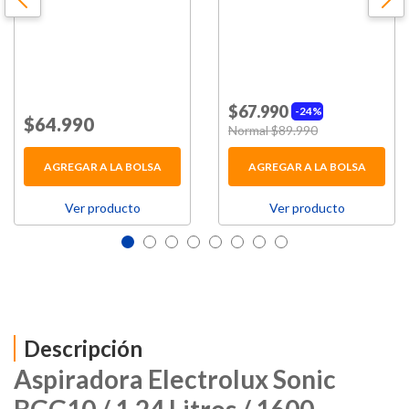
$67.990
24%
Price reduced from
$64.990
to
Price reduced from
Normal $89.990
to
AGREGAR A LA BOLSA
AGREGAR A LA BOLSA
Ver producto
Ver producto
Descripción
Aspiradora Electrolux Sonic
BGG10 / 1.24 Litros / 1600