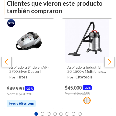
Clientes que vieron este producto
también compraron
Aspiradora Sindelen AP-
Aspiradora Industrial
2700 Silver Duster II
20l 1500w Multifuncion
Incluye Cubre Filtro
Por:
Hites
Por:
Citotools
Protector
$45.000
$49.990
32%
23%
Price reduced from
Normal $66.100
to
Price reduced from
Normal $64.990
to