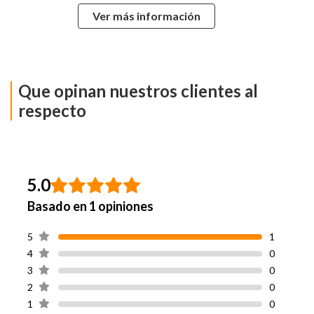
Ver más información
Potencia
1600 Watts
Material Cuerpo
Plástico
Que opinan nuestros clientes al
Filtro
Si
respecto
Aspira Líquidos
No
Tipo de Bolsa
Reutilizable: Tela
5.0
Basado en 1 opiniones
Longitud Cable
3 Metros
Recoge cable: 2 Tubos De
5
1
Extensión | Boquilla Para
4
0
Pisos | Boquilla Para
Accesorios
Tapicería | Boquilla Para
3
0
Esquinas Y Ranuras Con
2
0
Cepillo
1
0