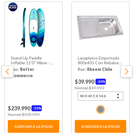
Stand Up Paddle
Lavaplatos Empotrado
Inflable 11'0'' Wave -
800x435 Con Rebalse
Doble Capa
Monomando Izquierdo
Por:
Better
Por:
Rheem Chile
Commerce
$39.990
20%
Price reduced from
Normal $49.990
to
$239.990
53%
Price reduced from
Normal $509.990
to
AGREGAR A LA BOLSA
AGREGAR A LA BOLSA