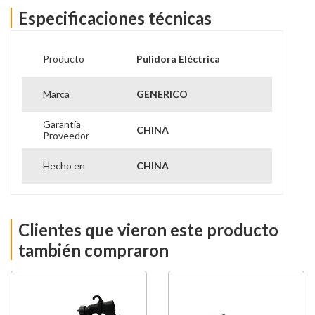
almohadilla plana.1 almohadilla ondulada.5 fundas de
Especificaciones técnicas
cojín (microfibra*2, tejido*1, lana*1)1 delantal.1 papel de
lija.1 x guantes de pulido
Producto
Pulidora Eléctrica
Marca
GENERICO
Garantía
CHINA
Proveedor
Hecho en
CHINA
Clientes que vieron este producto
también compraron