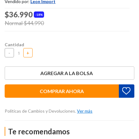
Vendido por:
Leon Import
$36.990
18%
Price reduced from
Normal $44.990
to
Cantidad
-
+
AGREGAR A LA BOLSA
COMPRAR AHORA
Políticas de Cambios y Devoluciones.
Ver más
Te recomendamos