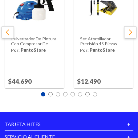
Pulverizador De Pintura
Set Atornillador
Con Compresor De
Precisión 45 Piezas
650w - Ps
Intercambiables - Ps
Por:
PuntoStore
Por:
PuntoStore
Price reduced from
$44.690
to
Price reduced from
$12.490
to
TARJETA HITES
SERVICIO AL CLIENTE