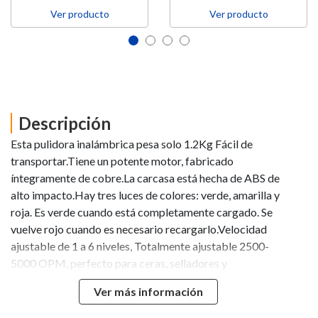
Ver producto
Ver producto
Descripción
Esta pulidora inalámbrica pesa solo 1.2Kg Fácil de
transportar.Tiene un potente motor, fabricado
íntegramente de cobre.La carcasa está hecha de ABS de
alto impacto.Hay tres luces de colores: verde, amarilla y
roja. Es verde cuando está completamente cargado. Se
vuelve rojo cuando es necesario recargarlo.Velocidad
ajustable de 1 a 6 niveles, Totalmente ajustable 2500-
5000 OPM, perfecto para ceras, selladores y
esmaltes.Uso: Pulido de autos, Limpiar el fregadero y la
Ver más información
bañera, Lijar la madera, Pulir los muebles, pulir un sofá de
cuero.Incluye:1 máquina pulidora2 baterías recargables1