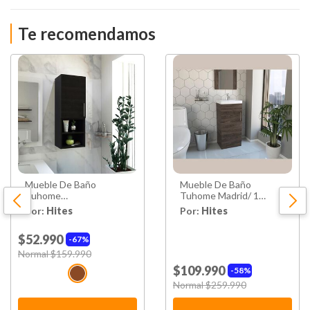
Te recomendamos
Mueble De Baño
Mueble De Baño
Tuhome
Tuhome Madrid/ 1
Almacenamiento
Puerta
Por:
Hites
Por:
Hites
Barcelona / 1 Puerta
$52.990
67%
Price reduced from
Normal $159.990
to
$109.990
58%
Price reduced from
Normal $259.990
to