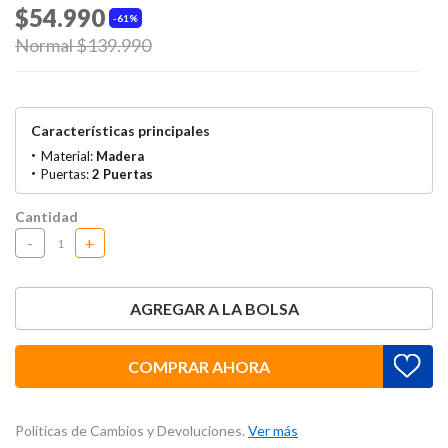
$54.990
61%
Price reduced from
Normal $139.990
to
Características principales
Material:
Madera
Puertas:
2 Puertas
Cantidad
-
+
AGREGAR A LA BOLSA
COMPRAR AHORA
Políticas de Cambios y Devoluciones.
Ver más