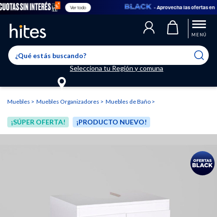
- Aprovecha las ofertas en
Ver todo
Llegaste al límite de productos favoritos permitidos, para agregar
El producto ha sido agregado a tu lista de favoritos correctamente
El producto ha sido eliminado correctamente
uno nuevo ingresa a “Mi cuenta” y elimina los que ya no necesitas.
MENÚ
Selecciona tu Región y comuna
Muebles
Muebles Organizadores
Muebles de Baño
¡SÚPER OFERTA!
¡PRODUCTO NUEVO!