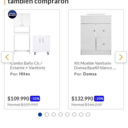
también compraron
Combo Baño Cic /
Kit Mueble Vanitorio
Estante + Vanitorio
Domsa Bpa60-blanco P
60x40x80cm
Por:
Hites
Por:
Domsa
$109.990
$132.990
52%
20%
Price reduced from
Normal $229.990
to
Price reduced from
Normal $166.238
to