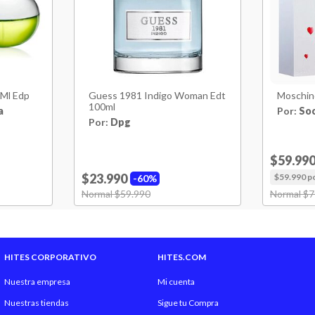
 Ml Edp
Guess 1981 Indigo Woman Edt
Moschin
100ml
a
Por:
So
Por:
Dpg
$59.99
$23.990
$59.990 p
60%
Price reduced from
Normal $59.990
to
Price red
Normal $7
HITES CORPORATIVO
HITES.COM
Nuestra empresa
Mi cuenta
Nuestras tiendas
Sigue tu Compra