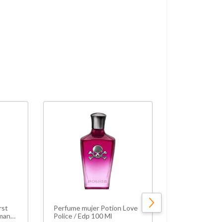
rst
Perfume mujer Potion Love
Lattafa Thame
man
Police / Edp 100 Ml
Sugar Plum E