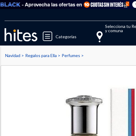
- Aprovecha las ofertas en
Ver to
Llegaste al límite de productos fav
El 
Selecciona tu R
y comuna
Categorías
Navidad
Regalos para Ella
Perfumes