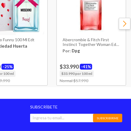
o Funny 100 Ml Edt
Abercrombie & Fitch First
Instinct Together Woman Edp
ciedad Huerta
100ml
Por:
Dpg
0
$33.990
25%
41%
or 100 ml
$33.990 por 100 ml
uced from
9.990
to
Price reduced from
Normal $57.990
to
SUBSCRÍBETE
SUBSCRIBIRME