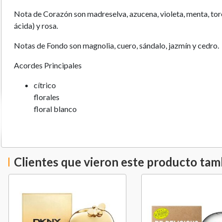
Nota de Corazón son madreselva, azucena, violeta, menta, tor
ácida) y rosa.
Notas de Fondo son magnolia, cuero, sándalo, jazmín y cedro.
Acordes Principales
cítrico
florales
floral blanco
afrutados
aromático
rosas
verde
Clientes que vieron este producto ta
atalcado
amaderado
fresco especiado
Perfume mujer