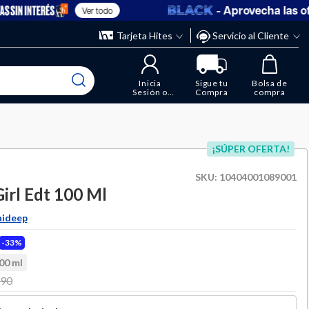
- Aprovecha las oferta
Ver todo
” y elimina los que ya no necesitas.
ente
Tarjeta Hites
Servicio al Cliente
Inicia
Sigue tu
Bolsa de
Sesión o
Compra
compra
Regístrate
¡SÚPER OFERTA!
SKU:
10404001089001
rl Edt 100 Ml
aideep
33%
00 ml
 from
290
to