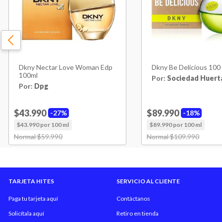
Original
100 ml
Dkny Nectar Love Woman Edp
Dkny Be Delicious 100
100ml
Por:
Sociedad Huert
Por:
Dpg
$43.990
$89.990
27%
18%
$43.990 por 100 ml
$89.990 por 100 ml
Price reduced from
Normal $59.990
to
Price reduced from
Normal $109.990
to
TARJETA HITES
SERVICIO AL CLIENTE
Paga tu tarjeta aquí
Contáctanos
Solicítala aquí
Retiro en tienda