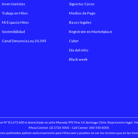
Inversionistas
Sigue tus Casos
Trabaja en Hites
Medios de Pago
Mi Espacio Hites
Bases legales
Sostenibilidad
Regístrate en Marketplace
Canal Denuncia Ley 20.393
Cyber
Día del niño
Black week
 Rut N° 81.675.600-6 domiciliada en calle Moneda 970 Piso 14, Santiago, Chile. Represente legal: 
Mesa Central: (2) 2726 5000. - Call Center: 600 550 6000.
cios publicados aplican exclusivamente para Hites.com y pueden no ser los mismos que en las tien