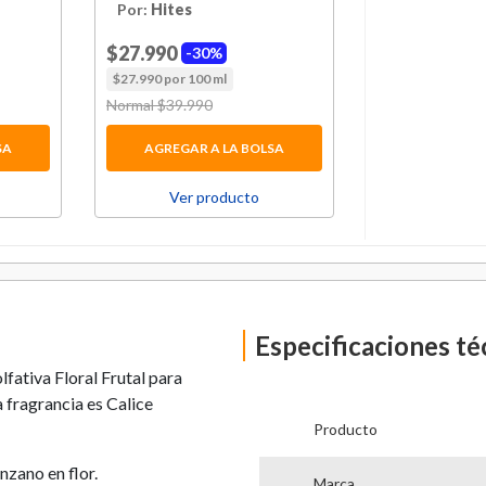
Por:
Hites
Por:
Dpg
$27.990
$29.990
30%
27
$27.990 por 100 ml
$29.990 por 100
Price reduced from
Normal $39.990
to
Price reduced 
Normal $40.990
SA
AGREGAR A LA BOLSA
AGREGAR 
Ver producto
Ver p
Especificaciones té
fativa Floral Frutal para
 fragrancia es Calice
Producto
nzano en flor.
Marca