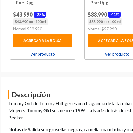
Edp 100ml
Por:
Dpg
Por:
Dpg
$43.990
$33.990
27%
41%
$43.990 por 100 ml
$33.990 por 100 ml
Price reduced from
Normal $59.990
to
Price reduced from
Normal $57.990
to
AGREGAR A LA BOLSA
AGREGAR A LA BOL
Ver producto
Ver producto
Descripción
Tommy Girl de Tommy Hilfiger es una fragancia de la familia ol
Mujeres. Tommy Girl se lanzó en 1996. La Nariz detrás de esta
Becker.
Notas de Salida son grosellas negras, camelia, mandarina y ma