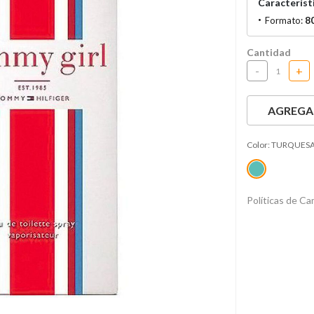
Característi
Formato:
8
Cantidad
-
+
AGREGAR
Color:
TURQUES
Políticas de C