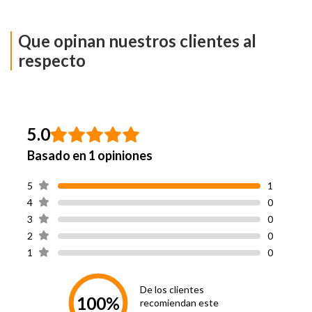
Ancho
95 Cm
Que opinan nuestros clientes al
Largo
125 Cm
respecto
Hecho en
China
Peso
1.5 Kg
5.0
Basado en 1 opiniones
5
1
4
0
3
0
2
0
1
0
De los clientes
100%
recomiendan este