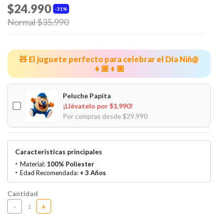
$24.990
31%
Price reduced from
Normal $35.990
to
🧸 El juguete perfecto para celebrar el Día Niñ@
👧🏼👦🏼
Peluche Papita
¡Llévatelo por $1.990!
Por compras desde $29.990
Características principales
Material:
100% Poliester
Edad Recomendada:
+ 3 Años
Cantidad
-
+