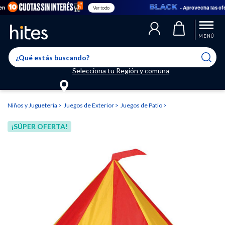
- Aprovecha las ofertas
Ver todo
Llegaste al límite de productos favoritos permitidos, para agregar
El producto ha sido agregado a tu lista de favoritos correctamente
El producto ha sido eliminado correctamente
uno nuevo ingresa a “Mi cuenta” y elimina los que ya no necesitas.
MENÚ
Selecciona tu Región y comuna
Niños y Juguetería
Juegos de Exterior
Juegos de Patio
¡SÚPER OFERTA!