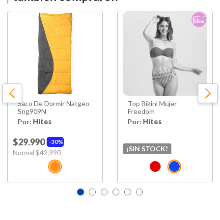
Saco De Dormir Natgeo
Top Bikini Mujer
Sng909N
Freedom
Por:
Hites
Por:
Hites
$29.990
30%
¡SIN STOCK!
Price reduced from
Normal $42.990
to