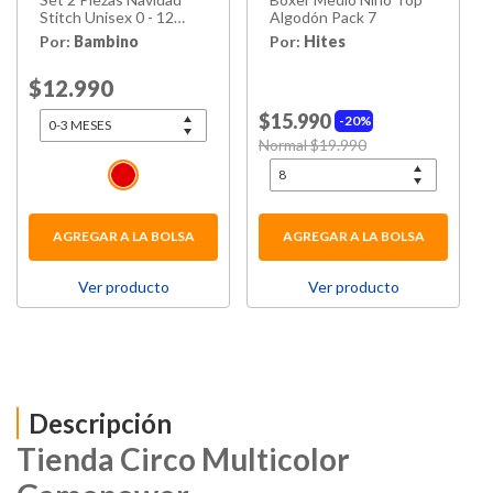
Stitch Unisex 0 - 12
Algodón Pack 7
Meses
Por:
Bambino
Por:
Hites
Price reduced from
$12.990
to
$15.990
20%
Price reduced from
Normal $19.990
to
AGREGAR A LA BOLSA
AGREGAR A LA BOLSA
Ver producto
Ver producto
Descripción
Tienda Circo Multicolor