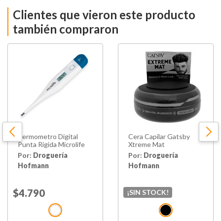
Clientes que vieron este producto
también compraron
Termometro Digital
Cera Capilar Gatsby
Punta Rigida Microlife
Xtreme Mat
Por:
Droguería
Por:
Droguería
Hofmann
Hofmann
Price reduced from
$4.790
to
¡SIN STOCK!