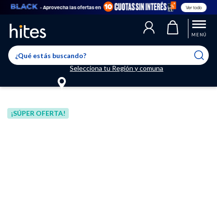
- Aprovecha las ofertas en
Ver todo
Llegaste al límite de productos favoritos permitidos, para agregar
El producto ha sido agregado a tu lista de favoritos correctamente
El producto ha sido eliminado correctamente
uno nuevo ingresa a “Mi cuenta” y elimina los que ya no necesitas.
MENÚ
Selecciona tu Región y comuna
¡SÚPER OFERTA!