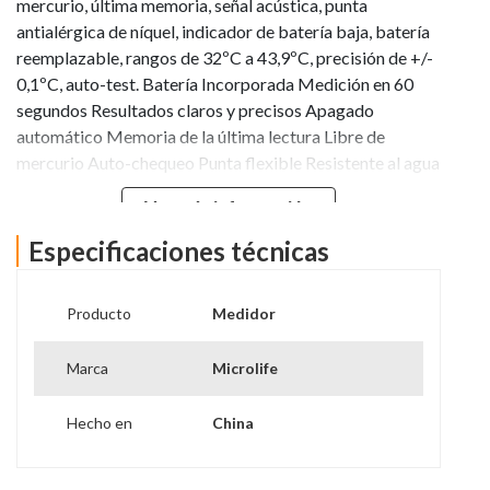
mercurio, última memoria, señal acústica, punta
antialérgica de níquel, indicador de batería baja, batería
reemplazable, rangos de 32ºC a 43,9ºC, precisión de +/-
0,1ºC, auto-test. Batería Incorporada Medición en 60
segundos Resultados claros y precisos Apagado
automático Memoria de la última lectura Libre de
mercurio Auto-chequeo Punta flexible Resistente al agua
Señal Acústica Alarma de Fiebre
Ver más información
Especificaciones técnicas
Producto
Medidor
Marca
Microlife
Hecho en
China