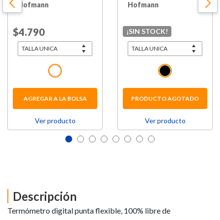
Hofmann
Hofmann
Price reduced from
$4.790
to
¡SIN STOCK!
AGREGAR A LA BOLSA
PRODUCTO AGOTADO
Ver producto
Ver producto
Descripción
Termómetro digital punta flexible, 100% libre de