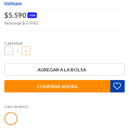
Hofmann
$5.590
30%
Price reduced from
Normal $7.990
to
Cantidad
-
+
AGREGAR A LA BOLSA
COMPRAR AHORA
Color:
BLANCO