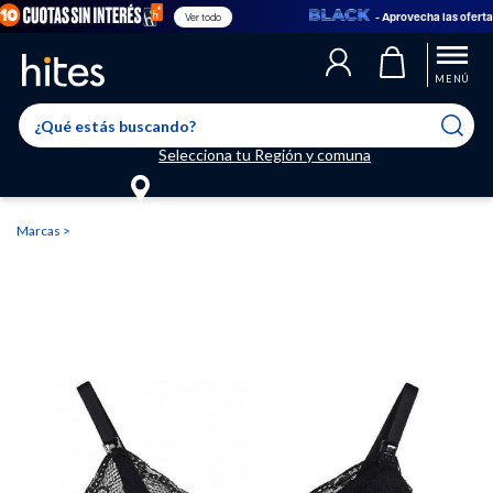
- Aprovecha las ofertas en
Ver todo
Llegaste al límite de productos favoritos permitidos, para agregar
El producto ha sido agregado a tu lista de favoritos correctamente
El producto ha sido eliminado correctamente
uno nuevo ingresa a “Mi cuenta” y elimina los que ya no necesitas.
MENÚ
Selecciona tu Región y comuna
Marcas