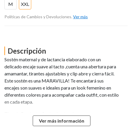
M
XXL
Políticas de Cambios y Devoluciones.
Ver más
Descripción
Sostén maternal y de lactancia elaborado con un
delicado encaje suave al tacto ,cuenta una abertura para
amamantar, tirantes ajustables y clip abre y cierra fácil.
Este sostén es una MARAVILLA! Te encantará sus
encajes son suaves e ideales para un look femenino en
diferentes colores para acompañar cada outfit, con estilo
en cada etapa.
Tipo de Producto: Sosten Lactancia
Cuidado/Lavado: lavar a mano/no clorar
Ver más información
Caracteristicas: Talla M equivale a una talla S en Chile