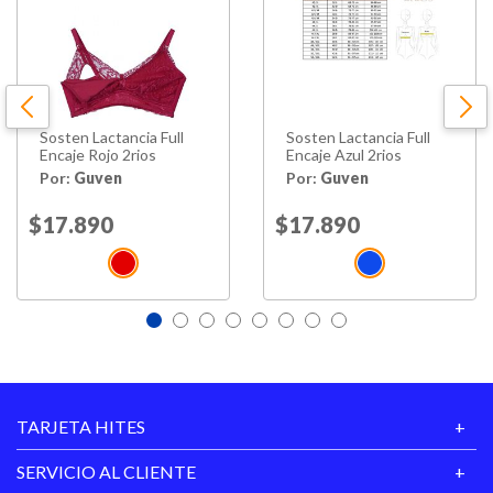
Sosten Lactancia Full
Sosten Lactancia Full
Encaje Rojo 2rios
Encaje Azul 2rios
Por:
Guven
Por:
Guven
Price reduced from
$17.890
to
Price reduced from
$17.890
to
TARJETA HITES
SERVICIO AL CLIENTE