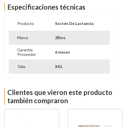
Color: Negro
Especificaciones técnicas
Ocasión: Casual
Modelo: Full Encaje
Producto
Sostén De Lactancia
Sosten de Embarazo y Lactancia
Full Encaje
Marca
2Rios
PIEZA 93% POLIAMIDA 7% ELASTANO
ENCAJE: 90% POLIAMIDA 10% ELASTANO
Garantía
6 meses
Proveedor
FORRO: 100% ALGODON
Revisar Tabla de Tallas
Talla
XXL
Negro
2 RIOS
Clientes que vieron este producto
también compraron