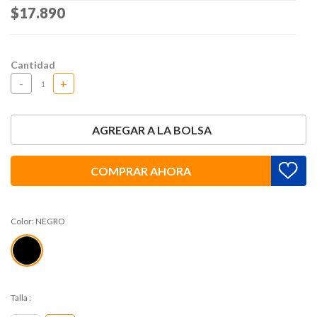
Price reduced from
$17.890
to
Cantidad
-
+
AGREGAR A LA BOLSA
COMPRAR AHORA
Color:
NEGRO
Talla
: