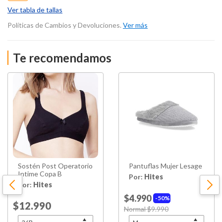
Ver tabla de tallas
Políticas de Cambios y Devoluciones.
Ver más
Te recomendamos
Sostén Post Operatorio
Pantuflas Mujer Lesage
Intime Copa B
Por:
Hites
Por:
Hites
$4.990
50%
Price reduced from
$12.990
to
Price reduced from
Normal $9.990
to