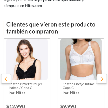
cómpralo en Hites.com
Clientes que vieron este producto
también compraron
Sostén Bralette Mujer
Sostén Encaje Intime /
Intime / Copa C
Copa C
Por:
Hites
Por:
Hites
Price reduced from
$12.990
to
Price reduced from
$9.990
to