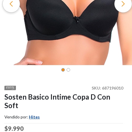
SKU:
687196010
Sosten Basico Intime Copa D Con
Soft
Vendido por:
Hites
Price reduced from
$9.990
to