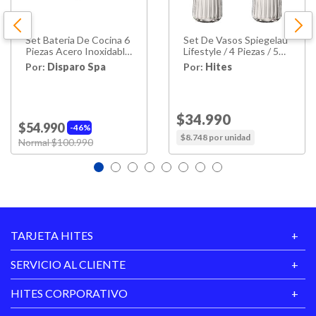
Garantía
6 Meses
Proveedor
Set Bateria De Cocina 6
Set De Vasos Spiegelau
Uso
Cerveza
Piezas Acero Inoxidable
Lifestyle / 4 Piezas / 510
420-6ss Wens
Ml
Por:
Disparo Spa
Por:
Hites
Price reduced from
$34.990
to
$54.990
46%
$8.748 por unidad
Price reduced from
Normal $100.990
to
TARJETA HITES
SERVICIO AL CLIENTE
HITES CORPORATIVO