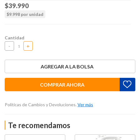
Price reduced from
$39.990
to
$9.998 por unidad
Cantidad
-
+
AGREGAR A LA BOLSA
COMPRAR AHORA
Políticas de Cambios y Devoluciones.
Ver más
Te recomendamos