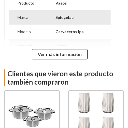
Producto
Vasos
Marca
Spiegelau
Modelo
Cerveceros Ipa
Material
Cristal
Ver más información
Piezas
4 Piezas
Clientes que vieron este producto
Capacidad
540 ml
también compraron
Diámetro
8.2 cm
Apto para
Si
Lavavajillas
Hecho en
Alemania