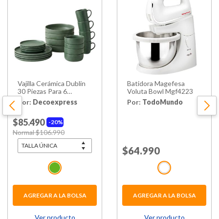
Vajilla Cerámica Dublin
Batidora Magefesa
30 Piezas Para 6
Voluta Bowl Mgf4223
Personas
Por:
Decoexpress
Por:
TodoMundo
$85.490
20%
Price reduced from
Normal $106.990
to
Price reduced from
$64.990
to
AGREGAR A LA BOLSA
AGREGAR A LA BOLSA
Ver producto
Ver producto