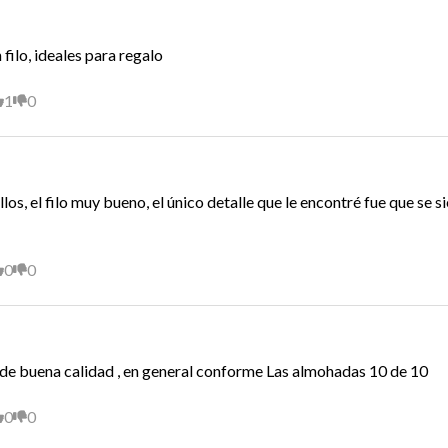
ilo, ideales para regalo
1
0
os, el filo muy bueno, el único detalle que le encontré fue que se
0
0
n de buena calidad , en general conforme Las almohadas 10 de 10
0
0