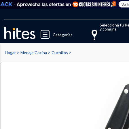
- Aprovecha las ofertas en
Ver todo
Llegaste al límite de productos fav
El 
Selecciona tu R
y comuna
Categorías
Hogar
Menaje Cocina
Cuchillos