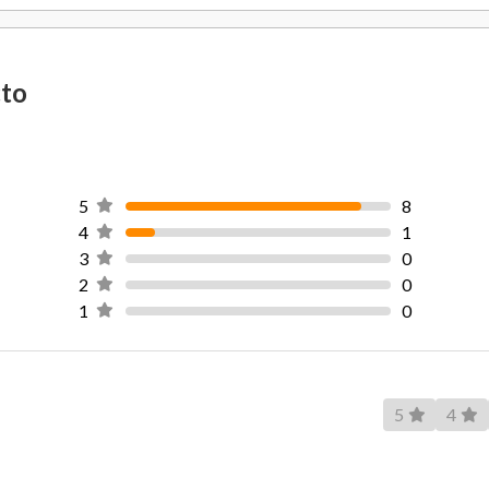
Incluye
Material Hoja
cto
Hecho en
Garantía Proveedor
5
8
4
1
3
0
2
0
1
0
5
4