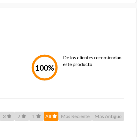
5 Cuchillos + Taco
Acero Inoxidable
China
6 Meses
De los clientes recomiendan
este producto
100%
3
2
1
All
Más Reciente
Más Antiguo