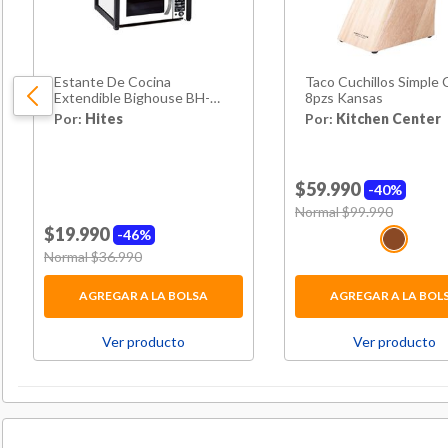
Estante De Cocina
Taco Cuchillos Simple
Extendible Bighouse BH-
8pzs Kansas
89389G
Por:
Hites
Por:
Kitchen Center
$59.990
40%
Price reduced from
Normal $99.990
to
$19.990
46%
Price reduced from
Normal $36.990
to
AGREGAR A LA BOLSA
AGREGAR A LA BOL
Ver producto
Ver producto