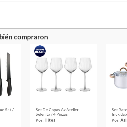
mbién compraron
me Set /
Set De Copas Az Atelier
Set Bate
Selenita / 4 Piezas
Inoxidab
Por:
Hites
Por:
Asi