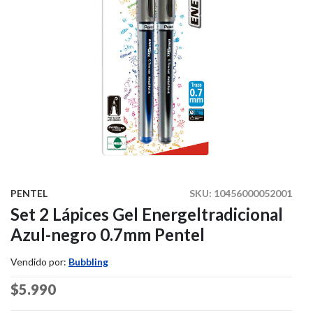
PENTEL
SKU:
10456000052001
Set 2 Lápices Gel Energeltradicional
Azul-negro 0.7mm Pentel
Vendido por:
Bubbling
Price reduced from
$5.990
to