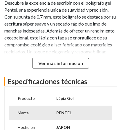
Descubre la excelencia de escribir con el bolígrafo gel
Pentel, una experiencia única de suavidad y precisión.
Con su punta de 0.7 mm, este bolígrafo se destaca por su
escritura súper suave y un secado rápido que impide
manchas indeseadas. Además de ofrecer un rendimiento
excepcional, este lápiz con tapa se enorgullece de su
compromiso ecológico al ser fabricado con materiales
reciclados. Un toque de elegancia y responsabilidad
ambiental en cada trazo, haciendo del Pentel la elección
Ver más información
perfecta para tus momentos creativos y sostenibles.
Especificaciones técnicas
Producto
Lápiz Gel
Marca
PENTEL
Hecho en
JAPON