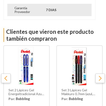
Garantía
7 DIAS
Proveedor
Clientes que vieron este producto
también compraron
Set 2 Lápices Gel
Set 3 Lápices Gel
Energeltradicional Azul-
Makkuro 0.7mm (azul,
negro 0.5mm Pentel
Negro, Rojo) Pentel
Por:
Bubbling
Por:
Bubbling