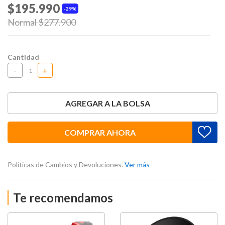
$195.990
29%
Price reduced from
Normal $277.900
to
Cantidad
-
+
AGREGAR A LA BOLSA
COMPRAR AHORA
Políticas de Cambios y Devoluciones.
Ver más
Te recomendamos