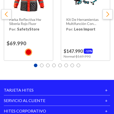
Parka Reflectiva Hw
Kit De Herramientas
Siberia Rojo Fluor
Multifunción Con
Batería 4 En 1 Sin Esco
Por:
SafetyStore
Por:
Leon Import
Price reduced from
$69.990
to
$147.990
13%
Price reduced from
Normal $169.990
to
TARJETA HITES
SERVICIO AL CLIENTE
HITES CORPORATIVO