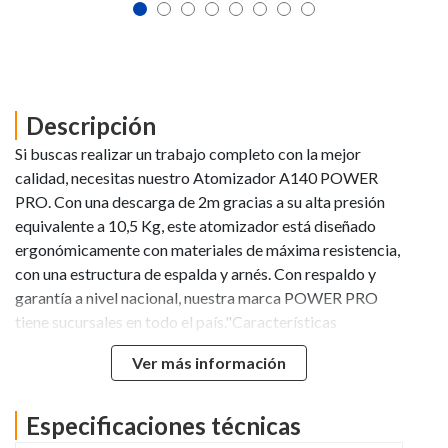
Descripción
Si buscas realizar un trabajo completo con la mejor
calidad, necesitas nuestro Atomizador A140 POWER
PRO. Con una descarga de 2m gracias a su alta presión
equivalente a 10,5 Kg, este atomizador está diseñado
ergonómicamente con materiales de máxima resistencia,
con una estructura de espalda y arnés. Con respaldo y
garantía a nivel nacional, nuestra marca POWER PRO
tiene sucursales en todo el país."Características
Técnicas:Tipo de Motor: 2 Tiempos, 41,5
Ver más información
ccRefrigeración: Por AireAspiración: NaturalPotencia
Nominal: 2,8 HPDistancia de Descarga: >11mCapacidad
Tanque Químico: 14 LTanque de Combustible: 1,2
Especificaciones técnicas
LPartida: Manual"