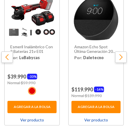
Esmeril Inalámbrico Con
Amazon Echo Spot
2 Baterías 21v E01
Última Generación 2025
Alexa Color Negro
Por:
LuBabycas
Por:
Daletecno
$39.990
33%
Price reduced from
Normal $59.990
to
$119.990
14%
Price reduced from
Normal $139.990
to
AGREGAR A LA BOLSA
AGREGAR A LA BOLSA
Ver producto
Ver producto