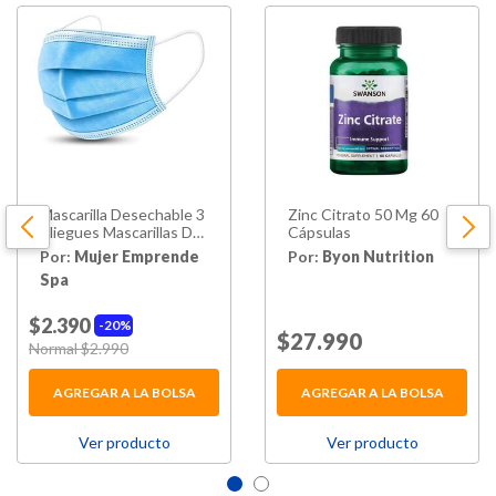
Mascarilla Desechable 3
Zinc Citrato 50 Mg 60
Pliegues Mascarillas De
Cápsulas
50 Unidades Color Azul
Por:
Mujer Emprende
Por:
Byon Nutrition
Spa
$2.390
20%
Price reduced from
$27.990
to
Price reduced from
Normal $2.990
to
AGREGAR A LA BOLSA
AGREGAR A LA BOLSA
Ver producto
Ver producto