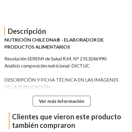
Descripción
NUTRICIÓN CHILE DNA® - ELABORADOR DE
PRODUCTOS ALIMENTARIOS
Resolución SEREMI de Salud R.M. N° 2313246990
Análisis composición nutricional: DICTUC
DESCRIPCIÓN Y FICHA TÉCNICA EN LAS IMÁGENES
DE LA PUBLICACIÓN
Ver más información
OPTIMIZA TU COMPRA CON EL FORMATO QUE
MAS TE CONVENGA, LA FÓRMULA ES LA MISMA EN
Clientes que vieron este producto
TODAS LAS PRESENTACIONES (POTE – RECARGA –
también compraron
BALDE)