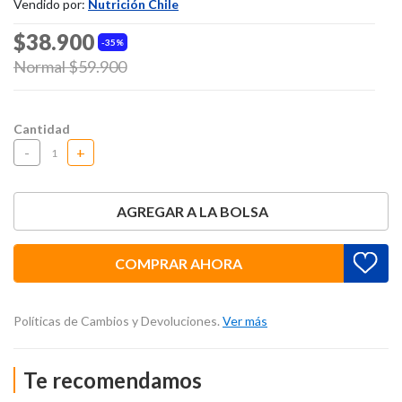
Vendido por:
Nutrición Chile
$38.900
35%
Price reduced from
Normal $59.900
to
Cantidad
-
+
AGREGAR A LA BOLSA
COMPRAR AHORA
Políticas de Cambios y Devoluciones.
Ver más
Te recomendamos