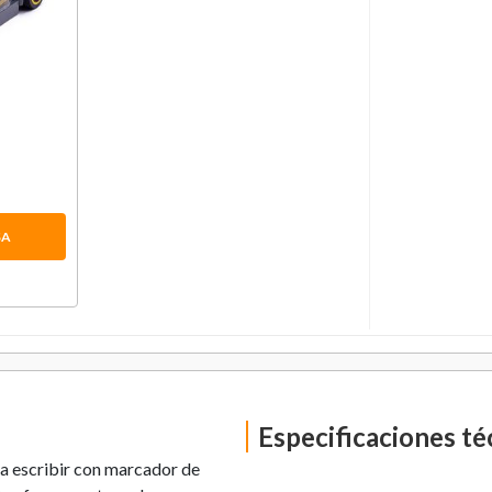
om
SA
Especificaciones té
ra escribir con marcador de