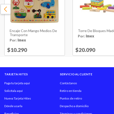
Encaje Con Mango Medios De
Torre De Bloques Mad
Transporte
Por:
Imex
Por:
Imex
Price reduced from
$10.290
to
Price reduced 
$20.090
to
TARJETA HITES
SERVICIO AL CLIENTE
Paga tu tarjeta aquí
Contáctanos
Solicítala aquí
Retiro en tienda
Nueva Tarjeta Hites
Puntos de retiro
Dónde usarla
Despacho a domicilio
Beneficios
Términos y condiciones