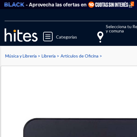
- Aprovecha las ofertas en
Ver
Llegaste al límite de productos fav
El 
Selecciona tu R
y comuna
Categorías
Música y Librería
Librería
Artículos de Oficina