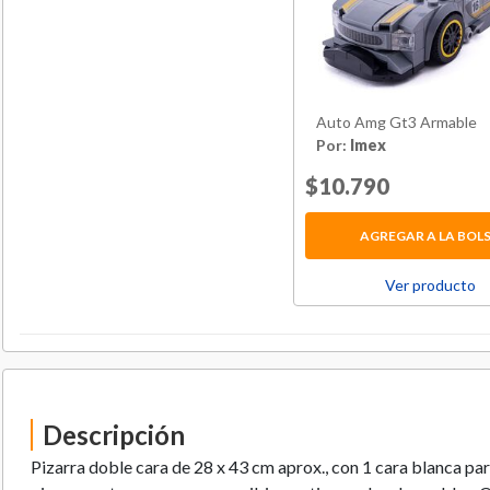
Auto Amg Gt3 Armable
Por:
Imex
Price reduced fr
$10.790
to
AGREGAR A LA BOL
Ver producto
Descripción
Pizarra doble cara de 28 x 43 cm aprox., con 1 cara blanca pa