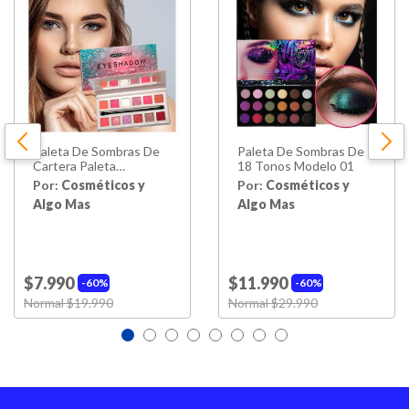
Paleta De Sombras De
Paleta De Sombras De
Cartera Paleta
18 Tonos Modelo 01
Amethyst 12 Tonos
Por:
Cosméticos y
Por:
Cosméticos y
Algo Mas
Algo Mas
$7.990
$11.990
60%
60%
Price reduced from
Normal $19.990
to
Price reduced from
Normal $29.990
to