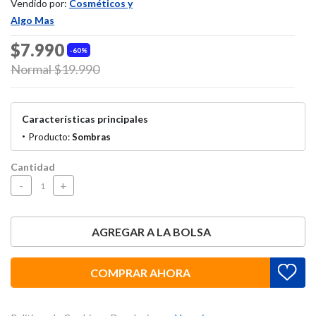
Vendido por:
Cosméticos y
Algo Mas
$7.990
60%
Price reduced from
Normal $19.990
to
Características principales
Producto:
Sombras
Cantidad
-
+
AGREGAR A LA BOLSA
COMPRAR AHORA