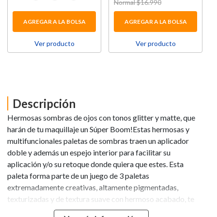
Price reduced from
Normal $16.990
to
AGREGAR A LA BOLSA
AGREGAR A LA BOLSA
Ver producto
Ver producto
Descripción
Hermosas sombras de ojos con tonos glitter y matte, que
harán de tu maquillaje un Súper Boom!Estas hermosas y
multifuncionales paletas de sombras traen un aplicador
doble y además un espejo interior para facilitar su
aplicación y/o su retoque donde quiera que estes. Esta
paleta forma parte de un juego de 3 paletas
extremadamente creativas, altamente pigmentadas,
texturizadas y de textura suave con hermoso acabado, te
recomendamos comprar las 3 paletas que forman parte