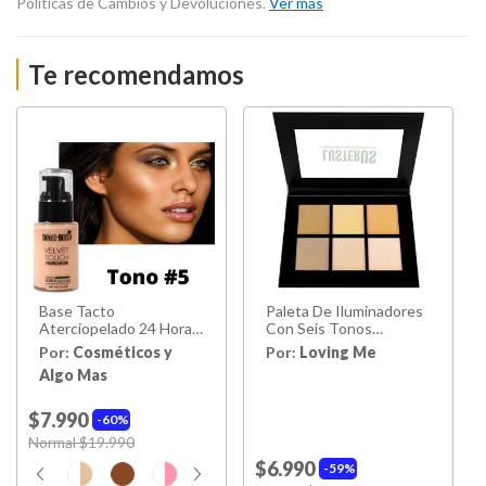
Políticas de Cambios y Devoluciones.
Ver más
Te recomendamos
Base Tacto
Paleta De Iluminadores
Aterciopelado 24 Horas
Con Seis Tonos
De Duración
Distintos
Por:
Cosméticos y
Por:
Loving Me
Algo Mas
$7.990
60%
Price reduced from
Normal $19.990
to
$6.990
59%