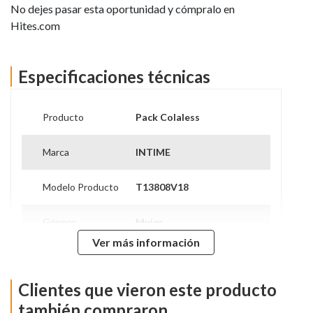
No dejes pasar esta oportunidad y cómpralo en
Hites.com
Especificaciones técnicas
Producto
Pack Colaless
Marca
INTIME
Modelo Producto
T13808V18
Género
Mujer
Ver más información
90% Algodón - 10%
Composición
Elastano
Clientes que vieron este producto
Cuidados De
Lavar A Mano / No Clorar /
Prenda
Temperatura Maxima 30°
también compraron