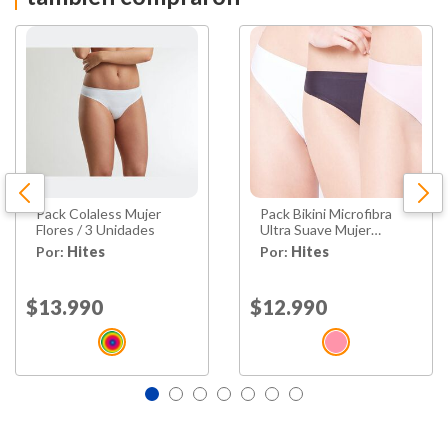
Tipo
Básico
Piezas
3 Unidades
Hecho en
China
Pack Colaless Mujer
Pack Bikini Microfibra
Flores / 3 Unidades
Ultra Suave Mujer
Intime / 3 Unidades
Por:
Hites
Por:
Hites
Price reduced from
$13.990
to
Price reduced from
$12.990
to