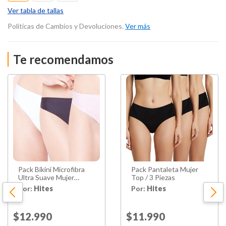
Ver tabla de tallas
Políticas de Cambios y Devoluciones.
Ver más
Te recomendamos
Pack Bikini Microfibra
Pack Pantaleta Mujer
Ultra Suave Mujer
Top / 3 Piezas
Intime / 3 Unidades
Por:
Hites
Por:
Hites
Price reduced from
$12.990
to
Price reduced from
$11.990
to