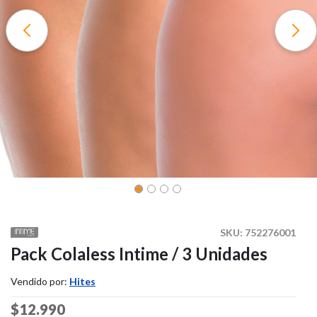
SKU:
752276001
Pack Colaless Intime / 3 Unidades
Vendido por:
Hites
Price reduced from
$12.990
to