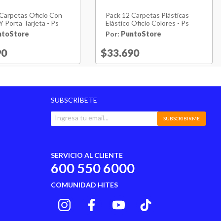
Carpetas Oficio Con
Pack 12 Carpetas Plásticas
Y Porta Tarjeta - Ps
Elástico Oficio Colores - Ps
ntoStore
Por:
PuntoStore
reduced from
90
to
Price reduced from
$33.690
to
SUBSCRÍBETE
SUBSCRIBIRME
SERVICIO AL CLIENTE
600 550 6000
COMUNIDAD HITES