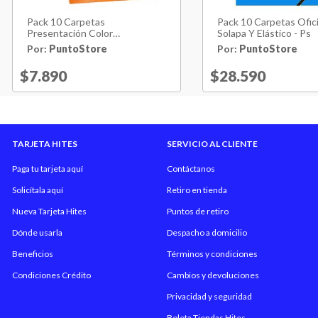
Pack 10 Carpetas
Pack 10 Carpetas Ofic
Presentación Color
Solapa Y Elástico - Ps
Transparente Oficio - Ps
Por:
PuntoStore
Por:
PuntoStore
Price reduced from
$7.890
to
Price reduced 
$28.590
to
TARJETA HITES
SERVICIO AL CLIENTE
Paga tu tarjeta aquí
Contáctanos
Solicítala aquí
Retiro en tienda
Nueva Tarjeta Hites
Puntos de retiro
Dónde usarla
Despacho a domicilio
Beneficios
Términos y condiciones
Condiciones Crédito
Cambios y devoluciones
Privacidad y seguridad
Boleta Tiendas Hites