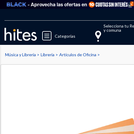
- Aprovecha las ofertas en
V
Llegaste al límite de productos fav
El 
Selecciona tu R
y comuna
Categorías
Música y Librería
Librería
Artículos de Oficina